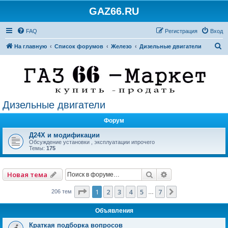
GAZ66.RU
FAQ
Регистрация
Вход
П
На главную
Список форумов
Железо
Дизельные двигатели
о
и
с
к
Дизельные двигатели
Форум
Д24Х и модификации
Обсуждение установки , эксплуатации ипрочего
Темы:
175
Поиск
Расширенный по
Новая тема
Страница
1
из
7
1
2
3
4
5
7
След.
206 тем
…
Объявления
Краткая подборка вопросов