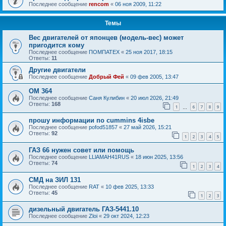
Последнее сообщение
rencom
«
06 ноя 2009, 11:22
Темы
Вес двигателей от японцев (модель-вес) может
пригодится кому
Последнее сообщение
ПОМПАТЕХ
«
25 ноя 2017, 18:15
Ответы:
11
Другие двигатели
Последнее сообщение
Добрый Фей
«
09 фев 2005, 13:47
OM 364
Последнее сообщение
Саня Кулибин
«
20 июл 2026, 21:49
Ответы:
168
1
6
7
8
9
…
прошу информации по cummins 4isbe
Последнее сообщение
pofod51857
«
27 май 2026, 15:21
Ответы:
92
1
2
3
4
5
ГАЗ 66 нужен совет или помощь
Последнее сообщение
LLlAMAH41RUS
«
18 июн 2025, 13:56
Ответы:
74
1
2
3
4
СМД на ЗИЛ 131
Последнее сообщение
RAT
«
10 фев 2025, 13:33
Ответы:
45
1
2
3
дизельный двигатель ГАЗ-5441.10
Последнее сообщение
Zloi
«
29 окт 2024, 12:23