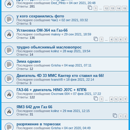
Последнее сообщение
Ded_Pihto
«
04 окт 2021, 20:48
Ответы:
281
1
12
13
14
15
…
у кого сохранились фото
Последнее сообщение
Чак1
«
02 окт 2021, 03:32
Ответы:
5
Установка ОМ-364 на Газ-66
Последнее сообщение
makey
«
29 сен 2021, 18:59
Ответы:
136
1
4
5
6
7
…
трудно обьяснимый масловопрос
Последнее сообщение
kolinz
«
28 мар 2021, 19:54
Ответы:
14
Зима однако
Последнее сообщение
Grisha
«
04 мар 2021, 07:11
Ответы:
12
Двигатель 4D 33 MMC Кантер кто ставил на 66!
Последнее сообщение
IvanoV8
«
18 фев 2021, 22:14
Ответы:
3
ГАЗ-66 + двигатель HINO J07C + КПП6
Последнее сообщение
Охотник 004
«
07 фев 2021, 17:22
Ответы:
122
1
4
5
6
7
…
ЯМЗ 642 для Газ 66
Последнее сообщение
kolinz
«
29 янв 2021, 12:15
Ответы:
31
1
2
разряжение в тормозах
Последнее сообщение
Grisha
«
04 окт 2020, 04:49