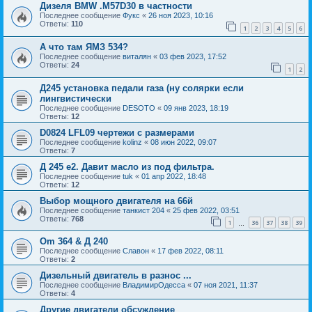
Дизеля BMW .M57D30 в частности
Последнее сообщение
Фукс
«
26 ноя 2023, 10:16
Ответы:
110
1
2
3
4
5
6
А что там ЯМЗ 534?
Последнее сообщение
виталян
«
03 фев 2023, 17:52
Ответы:
24
1
2
Д245 установка педали газа (ну солярки если
лингвистически
Последнее сообщение
DESOTO
«
09 янв 2023, 18:19
Ответы:
12
D0824 LFL09 чертежи с размерами
Последнее сообщение
kolinz
«
08 июн 2022, 09:07
Ответы:
7
Д 245 е2. Давит масло из под фильтра.
Последнее сообщение
tuk
«
01 апр 2022, 18:48
Ответы:
12
Выбор мощного двигателя на 66й
Последнее сообщение
танкист 204
«
25 фев 2022, 03:51
Ответы:
768
1
36
37
38
39
…
Om 364 & Д 240
Последнее сообщение
Славон
«
17 фев 2022, 08:11
Ответы:
2
Дизельный двигатель в разнос ...
Последнее сообщение
ВладимирОдесса
«
07 ноя 2021, 11:37
Ответы:
4
Другие двигатели обсуждение