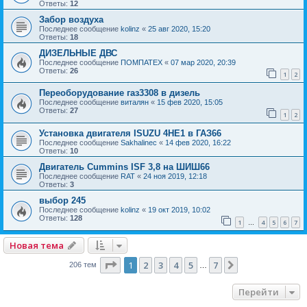
Ответы:
12
Забор воздуха
Последнее сообщение
kolinz
«
25 авг 2020, 15:20
Ответы:
18
ДИЗЕЛЬНЫЕ ДВС
Последнее сообщение
ПОМПАТЕХ
«
07 мар 2020, 20:39
Ответы:
26
1
2
Переоборудование газ3308 в дизель
Последнее сообщение
виталян
«
15 фев 2020, 15:05
Ответы:
27
1
2
Установка двигателя ISUZU 4HE1 в ГАЗ66
Последнее сообщение
Sakhalinec
«
14 фев 2020, 16:22
Ответы:
10
Двигатель Cummins ISF 3,8 на ШИШ66
Последнее сообщение
RAT
«
24 ноя 2019, 12:18
Ответы:
3
выбор 245
Последнее сообщение
kolinz
«
19 окт 2019, 10:02
Ответы:
128
1
4
5
6
7
…
Новая тема
Страница
1
из
7
1
2
3
4
5
7
След.
206 тем
…
Перейти