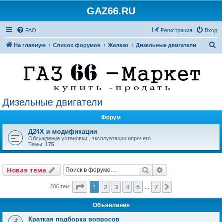
GAZ66.RU
FAQ
Регистрация
Вход
П
На главную
Список форумов
Железо
Дизельные двигатели
о
и
с
к
Дизельные двигатели
Форум
Д24Х и модификации
Обсуждение установки , эксплуатации ипрочего
Темы:
175
Поиск
Расширенный по
Новая тема
Страница
1
из
7
1
2
3
4
5
7
След.
206 тем
…
Объявления
Краткая подборка вопросов