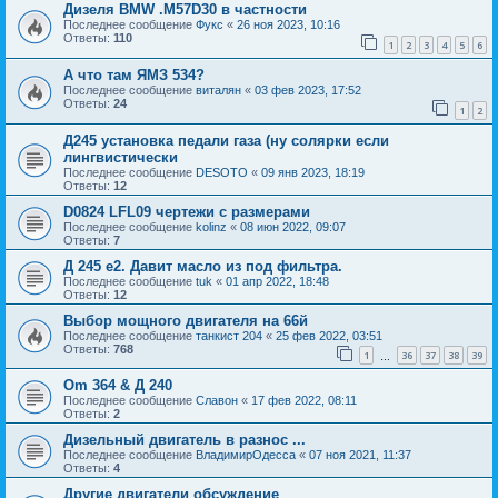
Дизеля BMW .M57D30 в частности
Последнее сообщение
Фукс
«
26 ноя 2023, 10:16
Ответы:
110
1
2
3
4
5
6
А что там ЯМЗ 534?
Последнее сообщение
виталян
«
03 фев 2023, 17:52
Ответы:
24
1
2
Д245 установка педали газа (ну солярки если
лингвистически
Последнее сообщение
DESOTO
«
09 янв 2023, 18:19
Ответы:
12
D0824 LFL09 чертежи с размерами
Последнее сообщение
kolinz
«
08 июн 2022, 09:07
Ответы:
7
Д 245 е2. Давит масло из под фильтра.
Последнее сообщение
tuk
«
01 апр 2022, 18:48
Ответы:
12
Выбор мощного двигателя на 66й
Последнее сообщение
танкист 204
«
25 фев 2022, 03:51
Ответы:
768
1
36
37
38
39
…
Om 364 & Д 240
Последнее сообщение
Славон
«
17 фев 2022, 08:11
Ответы:
2
Дизельный двигатель в разнос ...
Последнее сообщение
ВладимирОдесса
«
07 ноя 2021, 11:37
Ответы:
4
Другие двигатели обсуждение