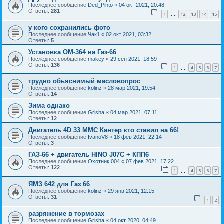
Последнее сообщение
Ded_Pihto
«
04 окт 2021, 20:48
Ответы:
281
1
12
13
14
15
…
у кого сохранились фото
Последнее сообщение
Чак1
«
02 окт 2021, 03:32
Ответы:
5
Установка ОМ-364 на Газ-66
Последнее сообщение
makey
«
29 сен 2021, 18:59
Ответы:
136
1
4
5
6
7
…
трудно обьяснимый масловопрос
Последнее сообщение
kolinz
«
28 мар 2021, 19:54
Ответы:
14
Зима однако
Последнее сообщение
Grisha
«
04 мар 2021, 07:11
Ответы:
12
Двигатель 4D 33 MMC Кантер кто ставил на 66!
Последнее сообщение
IvanoV8
«
18 фев 2021, 22:14
Ответы:
3
ГАЗ-66 + двигатель HINO J07C + КПП6
Последнее сообщение
Охотник 004
«
07 фев 2021, 17:22
Ответы:
122
1
4
5
6
7
…
ЯМЗ 642 для Газ 66
Последнее сообщение
kolinz
«
29 янв 2021, 12:15
Ответы:
31
1
2
разряжение в тормозах
Последнее сообщение
Grisha
«
04 окт 2020, 04:49