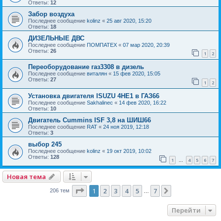
Ответы:
12
Забор воздуха
Последнее сообщение
kolinz
«
25 авг 2020, 15:20
Ответы:
18
ДИЗЕЛЬНЫЕ ДВС
Последнее сообщение
ПОМПАТЕХ
«
07 мар 2020, 20:39
Ответы:
26
1
2
Переоборудование газ3308 в дизель
Последнее сообщение
виталян
«
15 фев 2020, 15:05
Ответы:
27
1
2
Установка двигателя ISUZU 4HE1 в ГАЗ66
Последнее сообщение
Sakhalinec
«
14 фев 2020, 16:22
Ответы:
10
Двигатель Cummins ISF 3,8 на ШИШ66
Последнее сообщение
RAT
«
24 ноя 2019, 12:18
Ответы:
3
выбор 245
Последнее сообщение
kolinz
«
19 окт 2019, 10:02
Ответы:
128
1
4
5
6
7
…
Новая тема
Страница
1
из
7
1
2
3
4
5
7
След.
206 тем
…
Перейти