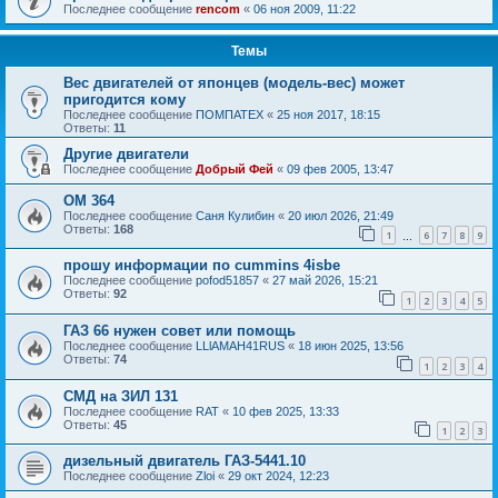
Последнее сообщение
rencom
«
06 ноя 2009, 11:22
Темы
Вес двигателей от японцев (модель-вес) может
пригодится кому
Последнее сообщение
ПОМПАТЕХ
«
25 ноя 2017, 18:15
Ответы:
11
Другие двигатели
Последнее сообщение
Добрый Фей
«
09 фев 2005, 13:47
OM 364
Последнее сообщение
Саня Кулибин
«
20 июл 2026, 21:49
Ответы:
168
1
6
7
8
9
…
прошу информации по cummins 4isbe
Последнее сообщение
pofod51857
«
27 май 2026, 15:21
Ответы:
92
1
2
3
4
5
ГАЗ 66 нужен совет или помощь
Последнее сообщение
LLlAMAH41RUS
«
18 июн 2025, 13:56
Ответы:
74
1
2
3
4
СМД на ЗИЛ 131
Последнее сообщение
RAT
«
10 фев 2025, 13:33
Ответы:
45
1
2
3
дизельный двигатель ГАЗ-5441.10
Последнее сообщение
Zloi
«
29 окт 2024, 12:23