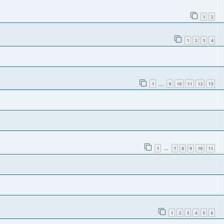
1
2
1
2
3
4
1
9
10
11
12
13
…
1
7
8
9
10
11
…
1
2
3
4
5
6