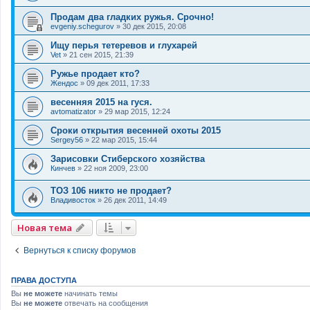
Продам два гладких ружья. Срочно!
evgeniy.schegurov
»
30 дек 2015, 20:08
Ищу перья тетеревов и глухарей
Vet
»
21 сен 2015, 21:39
Ружье продает кто?
Жендос
»
09 дек 2011, 17:33
весенняя 2015 на гуся.
avtomatizator
»
29 мар 2015, 12:24
Сроки открытия весенней охоты 2015
Sergey56
»
22 мар 2015, 15:44
Зарисовки Стиберского хозяйства
Кинчев
»
22 ноя 2009, 23:00
ТОЗ 106 никто не продает?
Владивосток
»
26 дек 2011, 14:49
Новая тема
Вернуться к списку форумов
ПРАВА ДОСТУПА
Вы
не можете
начинать темы
Вы
не можете
отвечать на сообщения