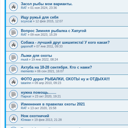
Засол рыбы мои варианты.
RAT
»
01 ноя 2024, 23:36
Ищу ружьё для себя
scyxcat
»
12 фев 2015, 12:07
Вопрос Зимняя рыбалка с Хапугой
RAT
»
09 ноя 2023, 15:29
Собака - лучший друг шишигиста! У кого какая?
gaponoff
»
07 янв 2011, 09:33
Лыжи для охоты
musli
»
19 янв 2022, 08:24
Ахтуба на 18-28 сентября. Кто с нами?
memento
»
06 сен 2021, 16:07
ФОТО дорог РЫБАЛКИ, ОХОТЫ ну и ОТДЫХА!!!
tatarinn
»
09 апр 2010, 09:23
нужна помощь.......
Пархат
»
23 окт 2020, 19:21
Изменения в правилах охоты 2021
RAT
»
13 окт 2020, 15:58
Нож охотничий
Юлиан
»
19 фев 2013, 21:28