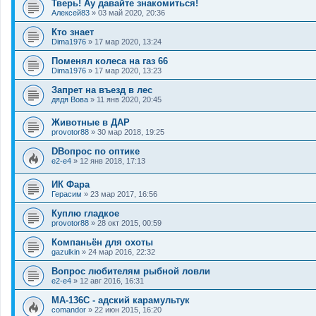
Тверь! Ау давайте знакомиться!
Алексей83
»
03 май 2020, 20:36
Кто знает
Dima1976
»
17 мар 2020, 13:24
Поменял колеса на газ 66
Dima1976
»
17 мар 2020, 13:23
Запрет на въезд в лес
дядя Вова
»
11 янв 2020, 20:45
Животные в ДАР
provotor88
»
30 мар 2018, 19:25
DВопрос по оптике
e2-e4
»
12 янв 2018, 17:13
ИК Фара
Герасим
»
23 мар 2017, 16:56
Куплю гладкое
provotor88
»
28 окт 2015, 00:59
Компаньён для охоты
gazulkin
»
24 мар 2016, 22:32
Вопрос любителям рыбной ловли
e2-e4
»
12 авг 2016, 16:31
МА-136С - адский карамультук
comandor
»
22 июн 2015, 16:20