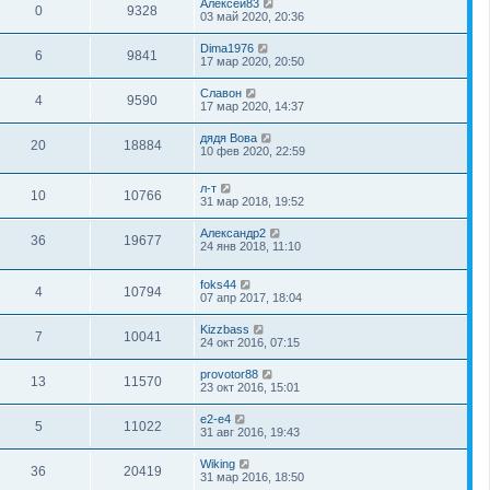
Алексей83
0
9328
03 май 2020, 20:36
Dima1976
6
9841
17 мар 2020, 20:50
Славон
4
9590
17 мар 2020, 14:37
дядя Вова
20
18884
10 фев 2020, 22:59
л-т
10
10766
31 мар 2018, 19:52
Александр2
36
19677
24 янв 2018, 11:10
foks44
4
10794
07 апр 2017, 18:04
Kizzbass
7
10041
24 окт 2016, 07:15
provotor88
13
11570
23 окт 2016, 15:01
e2-e4
5
11022
31 авг 2016, 19:43
Wiking
36
20419
31 мар 2016, 18:50