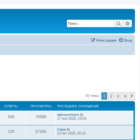
Поиск
Рас
Регистрация
Вход
1
2
3
4
С
92 темы
ОТВЕТЫ
ПРОСМОТРЫ
ПОСЛЕДНЕЕ СООБЩЕНИЕ
alekseev0oivh
545
74588
17 ноя 2025, 23:03
Серж
125
57160
12 окт 2025, 20:12