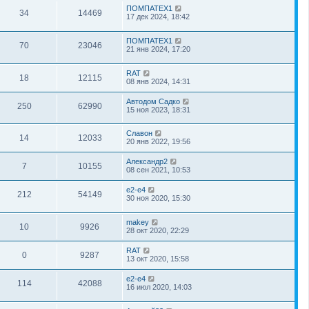
ПОМПАТЕХ1
34
14469
17 дек 2024, 18:42
ПОМПАТЕХ1
70
23046
21 янв 2024, 17:20
RAT
18
12115
08 янв 2024, 14:31
Автодом Садко
250
62990
15 ноя 2023, 18:31
Славон
14
12033
20 янв 2022, 19:56
Александр2
7
10155
08 сен 2021, 10:53
e2-e4
212
54149
30 ноя 2020, 15:30
makey
10
9926
28 окт 2020, 22:29
RAT
0
9287
13 окт 2020, 15:58
e2-e4
114
42088
16 июл 2020, 14:03