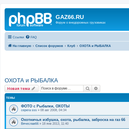
GAZ66.RU
Форум о внедорожных грузовиках
Ссылки
FAQ
На главную
Список форумов
Клуб
ОХОТА и РЫБАЛКА
ОХОТА и РЫБАЛКА
Поиск
Расширенный 
Новая тема
ТЕМЫ
ФОТО с Рыбалки, ОХОТЫ
серега sss
»
08 авг 2008, 04:34
Охотничья избушка, охота, рыбалка, заброска на газ 66
Вячеслав66
»
18 янв 2013, 11:40