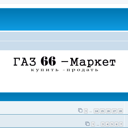
поиск
1
24
25
26
27
28
…
1
3
4
5
6
7
…