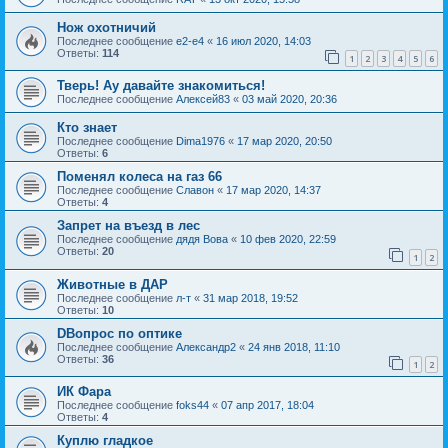
Нож охотничий
Последнее сообщение
e2-e4
«
16 июл 2020, 14:03
Ответы:
114
1
2
3
4
5
6
Тверь! Ау давайте знакомиться!
Последнее сообщение
Алексей83
«
03 май 2020, 20:36
Кто знает
Последнее сообщение
Dima1976
«
17 мар 2020, 20:50
Ответы:
6
Поменял колеса на газ 66
Последнее сообщение
Славон
«
17 мар 2020, 14:37
Ответы:
4
Запрет на въезд в лес
Последнее сообщение
дядя Вова
«
10 фев 2020, 22:59
Ответы:
20
1
2
Животные в ДАР
Последнее сообщение
л-т
«
31 мар 2018, 19:52
Ответы:
10
DВопрос по оптике
Последнее сообщение
Александр2
«
24 янв 2018, 11:10
Ответы:
36
1
2
ИК Фара
Последнее сообщение
foks44
«
07 апр 2017, 18:04
Ответы:
4
Куплю гладкое