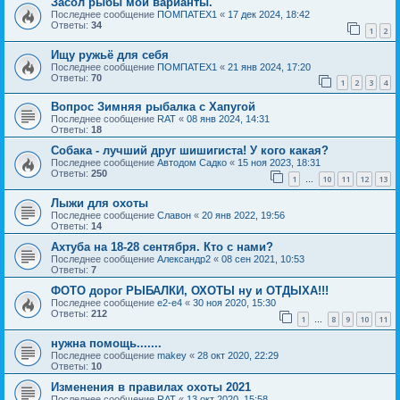
Засол рыбы мои варианты.
Последнее сообщение
ПОМПАТЕХ1
«
17 дек 2024, 18:42
Ответы:
34
1
2
Ищу ружьё для себя
Последнее сообщение
ПОМПАТЕХ1
«
21 янв 2024, 17:20
Ответы:
70
1
2
3
4
Вопрос Зимняя рыбалка с Хапугой
Последнее сообщение
RAT
«
08 янв 2024, 14:31
Ответы:
18
Собака - лучший друг шишигиста! У кого какая?
Последнее сообщение
Автодом Садко
«
15 ноя 2023, 18:31
Ответы:
250
1
10
11
12
13
…
Лыжи для охоты
Последнее сообщение
Славон
«
20 янв 2022, 19:56
Ответы:
14
Ахтуба на 18-28 сентября. Кто с нами?
Последнее сообщение
Александр2
«
08 сен 2021, 10:53
Ответы:
7
ФОТО дорог РЫБАЛКИ, ОХОТЫ ну и ОТДЫХА!!!
Последнее сообщение
e2-e4
«
30 ноя 2020, 15:30
Ответы:
212
1
8
9
10
11
…
нужна помощь.......
Последнее сообщение
makey
«
28 окт 2020, 22:29
Ответы:
10
Изменения в правилах охоты 2021
Последнее сообщение
RAT
«
13 окт 2020, 15:58