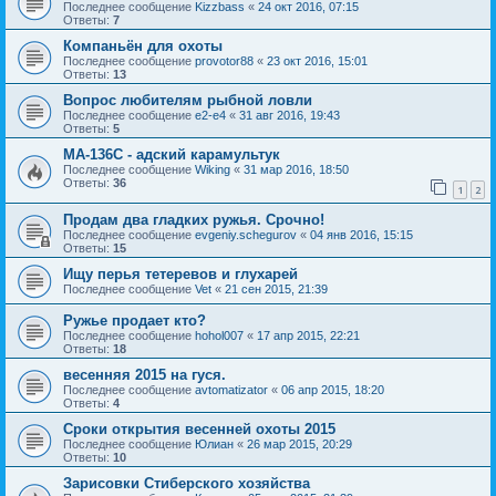
Последнее сообщение
Kizzbass
«
24 окт 2016, 07:15
Ответы:
7
Компаньён для охоты
Последнее сообщение
provotor88
«
23 окт 2016, 15:01
Ответы:
13
Вопрос любителям рыбной ловли
Последнее сообщение
e2-e4
«
31 авг 2016, 19:43
Ответы:
5
МА-136С - адский карамультук
Последнее сообщение
Wiking
«
31 мар 2016, 18:50
Ответы:
36
1
2
Продам два гладких ружья. Срочно!
Последнее сообщение
evgeniy.schegurov
«
04 янв 2016, 15:15
Ответы:
15
Ищу перья тетеревов и глухарей
Последнее сообщение
Vet
«
21 сен 2015, 21:39
Ружье продает кто?
Последнее сообщение
hohol007
«
17 апр 2015, 22:21
Ответы:
18
весенняя 2015 на гуся.
Последнее сообщение
avtomatizator
«
06 апр 2015, 18:20
Ответы:
4
Сроки открытия весенней охоты 2015
Последнее сообщение
Юлиан
«
26 мар 2015, 20:29
Ответы:
10
Зарисовки Стиберского хозяйства