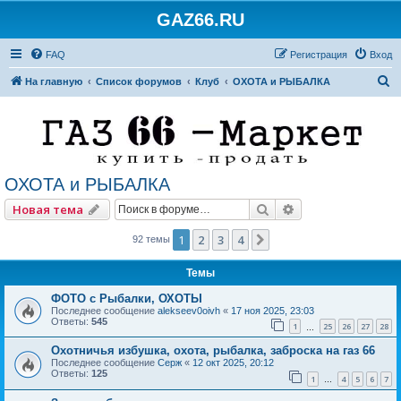
GAZ66.RU
FAQ
Регистрация
Вход
П
На главную
Список форумов
Клуб
ОХОТА и РЫБАЛКА
о
и
с
к
ОХОТА и РЫБАЛКА
Поиск
Расширенный по
Новая тема
1
2
3
4
След.
92 темы
Темы
ФОТО с Рыбалки, ОХОТЫ
Последнее сообщение
alekseev0oivh
«
17 ноя 2025, 23:03
Ответы:
545
1
25
26
27
28
…
Охотничья избушка, охота, рыбалка, заброска на газ 66
Последнее сообщение
Серж
«
12 окт 2025, 20:12
Ответы:
125
1
4
5
6
7
…