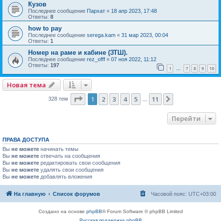
Кузов
Последнее сообщение
Пархат
«
18 апр 2023, 17:48
Ответы:
8
how to pay
Последнее сообщение
serega.kam
«
31 мар 2023, 00:04
Ответы:
1
Номер на раме и кабине (ЗТШ).
Последнее сообщение
rez_offf
«
07 ноя 2022, 11:12
Ответы:
197
1
7
8
9
10
…
Новая тема
Страница
1
из
11
1
2
3
4
5
11
След.
328 тем
…
Перейти
ПРАВА ДОСТУПА
Вы
не можете
начинать темы
Вы
не можете
отвечать на сообщения
Вы
не можете
редактировать свои сообщения
Вы
не можете
удалять свои сообщения
Вы
не можете
добавлять вложения
На главную
Список форумов
Часовой пояс:
UTC+03:00
Создано на основе
phpBB
® Forum Software © phpBB Limited
Русская поддержка phpBB