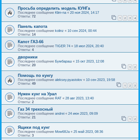
Просьба определить модель КУНГа
Последнее сообщение
Klim-na
«
20 ноя 2024, 14:17
Ответы:
72
1
2
3
4
Панель капота
Последнее сообщение
kolinz
«
10 сен 2024, 00:44
Ответы:
14
Капот ГАЗ-66
Последнее сообщение
TIGER 74
«
18 июл 2024, 20:40
Ответы:
4
дворники
Последнее сообщение
Бумбараш
«
15 окт 2023, 12:08
Ответы:
20
1
2
Помощь по кунгу
Последнее сообщение
aleksey.pyastolov
«
10 сен 2023, 19:58
Ответы:
49
1
2
3
Нужен кунг на Урал
Последнее сообщение
RAT
«
28 авг 2023, 13:40
Ответы:
2
Газ 34 трехосный
Последнее сообщение
andrei
«
24 июн 2023, 09:09
Ответы:
21
1
2
Ящики под кунг
Последнее сообщение
Mow68Ja
«
25 май 2023, 08:36
Ответы:
3