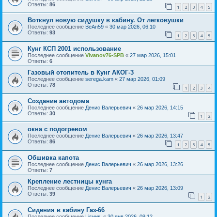
Ответы:
86
1
2
3
4
5
Воткнул новую сидушку в кабину. От легковушки
Последнее сообщение
ВеАн59
«
30 мар 2026, 06:10
Ответы:
93
1
2
3
4
5
Кунг КСП 2001 использование
Последнее сообщение
Vivanov76-SPB
«
27 мар 2026, 15:01
Ответы:
6
Газовый отопитель в Кунг АКОГ-3
Последнее сообщение
serega.kam
«
27 мар 2026, 01:09
Ответы:
78
1
2
3
4
Создание автодома
Последнее сообщение
Денис Валерьевич
«
26 мар 2026, 14:15
Ответы:
30
1
2
окна с подогревом
Последнее сообщение
Денис Валерьевич
«
26 мар 2026, 13:47
Ответы:
86
1
2
3
4
5
Обшивка капота
Последнее сообщение
Денис Валерьевич
«
26 мар 2026, 13:26
Ответы:
7
Крепление лестницы кунга
Последнее сообщение
Денис Валерьевич
«
26 мар 2026, 13:09
Ответы:
39
1
2
Сидения в кабину Газ-66
Последнее сообщение
Lisник.
«
30 янв 2026, 09:12