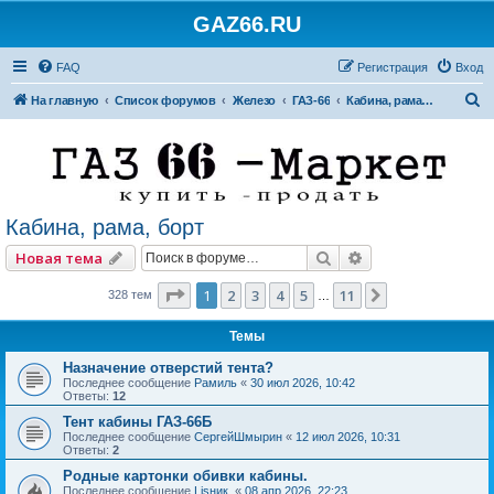
GAZ66.RU
FAQ
Регистрация
Вход
П
На главную
Список форумов
Железо
ГАЗ-66
Кабина, рама, борт
о
и
с
к
Кабина, рама, борт
Поиск
Расширенный по
Новая тема
Страница
1
из
11
1
2
3
4
5
11
След.
328 тем
…
Темы
Назначение отверстий тента?
Последнее сообщение
Рамиль
«
30 июл 2026, 10:42
Ответы:
12
Тент кабины ГАЗ-66Б
Последнее сообщение
СергейШмырин
«
12 июл 2026, 10:31
Ответы:
2
Родные картонки обивки кабины.
Последнее сообщение
Lisник.
«
08 апр 2026, 22:23