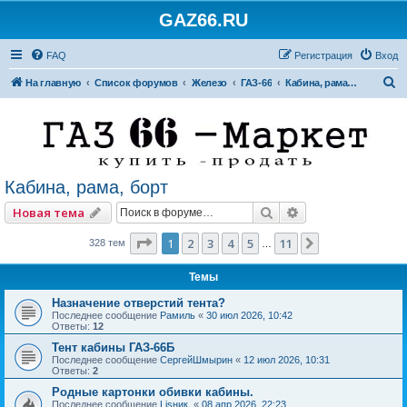
GAZ66.RU
FAQ
Регистрация
Вход
П
На главную
Список форумов
Железо
ГАЗ-66
Кабина, рама, борт
о
и
с
к
Кабина, рама, борт
Поиск
Расширенный по
Новая тема
Страница
1
из
11
1
2
3
4
5
11
След.
328 тем
…
Темы
Назначение отверстий тента?
Последнее сообщение
Рамиль
«
30 июл 2026, 10:42
Ответы:
12
Тент кабины ГАЗ-66Б
Последнее сообщение
СергейШмырин
«
12 июл 2026, 10:31
Ответы:
2
Родные картонки обивки кабины.
Последнее сообщение
Lisник.
«
08 апр 2026, 22:23