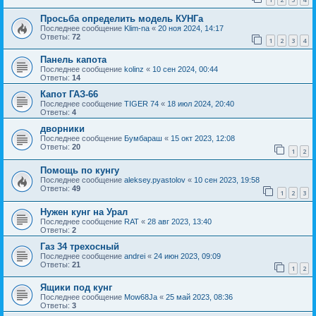
Просьба определить модель КУНГа
Последнее сообщение
Klim-na
«
20 ноя 2024, 14:17
Ответы:
72
1
2
3
4
Панель капота
Последнее сообщение
kolinz
«
10 сен 2024, 00:44
Ответы:
14
Капот ГАЗ-66
Последнее сообщение
TIGER 74
«
18 июл 2024, 20:40
Ответы:
4
дворники
Последнее сообщение
Бумбараш
«
15 окт 2023, 12:08
Ответы:
20
1
2
Помощь по кунгу
Последнее сообщение
aleksey.pyastolov
«
10 сен 2023, 19:58
Ответы:
49
1
2
3
Нужен кунг на Урал
Последнее сообщение
RAT
«
28 авг 2023, 13:40
Ответы:
2
Газ 34 трехосный
Последнее сообщение
andrei
«
24 июн 2023, 09:09
Ответы:
21
1
2
Ящики под кунг
Последнее сообщение
Mow68Ja
«
25 май 2023, 08:36
Ответы:
3