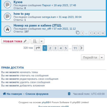
Кузов
Последнее сообщение
Пархат
«
18 апр 2023, 17:48
Ответы:
8
how to pay
Последнее сообщение
serega.kam
«
31 мар 2023, 00:04
Ответы:
1
Номер на раме и кабине (ЗТШ).
Последнее сообщение
rez_offf
«
07 ноя 2022, 11:12
Ответы:
197
1
7
8
9
10
…
Новая тема
Страница
1
из
11
1
2
3
4
5
11
След.
328 тем
…
Перейти
ПРАВА ДОСТУПА
Вы
не можете
начинать темы
Вы
не можете
отвечать на сообщения
Вы
не можете
редактировать свои сообщения
Вы
не можете
удалять свои сообщения
Вы
не можете
добавлять вложения
На главную
Список форумов
Часовой пояс:
UTC+03:00
Создано на основе
phpBB
® Forum Software © phpBB Limited
Русская поддержка phpBB