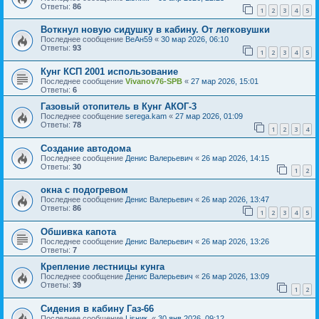
Ответы:
86
1
2
3
4
5
Воткнул новую сидушку в кабину. От легковушки
Последнее сообщение
ВеАн59
«
30 мар 2026, 06:10
Ответы:
93
1
2
3
4
5
Кунг КСП 2001 использование
Последнее сообщение
Vivanov76-SPB
«
27 мар 2026, 15:01
Ответы:
6
Газовый отопитель в Кунг АКОГ-3
Последнее сообщение
serega.kam
«
27 мар 2026, 01:09
Ответы:
78
1
2
3
4
Создание автодома
Последнее сообщение
Денис Валерьевич
«
26 мар 2026, 14:15
Ответы:
30
1
2
окна с подогревом
Последнее сообщение
Денис Валерьевич
«
26 мар 2026, 13:47
Ответы:
86
1
2
3
4
5
Обшивка капота
Последнее сообщение
Денис Валерьевич
«
26 мар 2026, 13:26
Ответы:
7
Крепление лестницы кунга
Последнее сообщение
Денис Валерьевич
«
26 мар 2026, 13:09
Ответы:
39
1
2
Сидения в кабину Газ-66
Последнее сообщение
Lisник.
«
30 янв 2026, 09:12