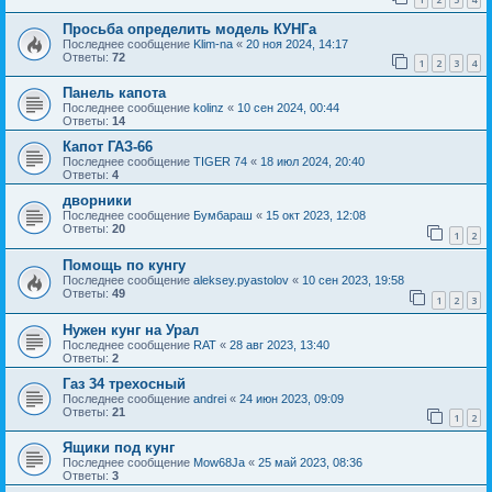
Просьба определить модель КУНГа
Последнее сообщение
Klim-na
«
20 ноя 2024, 14:17
Ответы:
72
1
2
3
4
Панель капота
Последнее сообщение
kolinz
«
10 сен 2024, 00:44
Ответы:
14
Капот ГАЗ-66
Последнее сообщение
TIGER 74
«
18 июл 2024, 20:40
Ответы:
4
дворники
Последнее сообщение
Бумбараш
«
15 окт 2023, 12:08
Ответы:
20
1
2
Помощь по кунгу
Последнее сообщение
aleksey.pyastolov
«
10 сен 2023, 19:58
Ответы:
49
1
2
3
Нужен кунг на Урал
Последнее сообщение
RAT
«
28 авг 2023, 13:40
Ответы:
2
Газ 34 трехосный
Последнее сообщение
andrei
«
24 июн 2023, 09:09
Ответы:
21
1
2
Ящики под кунг
Последнее сообщение
Mow68Ja
«
25 май 2023, 08:36
Ответы:
3