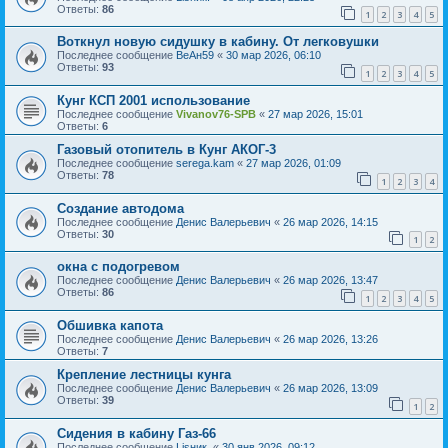
Ответы:
86
1
2
3
4
5
Воткнул новую сидушку в кабину. От легковушки
Последнее сообщение
ВеАн59
«
30 мар 2026, 06:10
Ответы:
93
1
2
3
4
5
Кунг КСП 2001 использование
Последнее сообщение
Vivanov76-SPB
«
27 мар 2026, 15:01
Ответы:
6
Газовый отопитель в Кунг АКОГ-3
Последнее сообщение
serega.kam
«
27 мар 2026, 01:09
Ответы:
78
1
2
3
4
Создание автодома
Последнее сообщение
Денис Валерьевич
«
26 мар 2026, 14:15
Ответы:
30
1
2
окна с подогревом
Последнее сообщение
Денис Валерьевич
«
26 мар 2026, 13:47
Ответы:
86
1
2
3
4
5
Обшивка капота
Последнее сообщение
Денис Валерьевич
«
26 мар 2026, 13:26
Ответы:
7
Крепление лестницы кунга
Последнее сообщение
Денис Валерьевич
«
26 мар 2026, 13:09
Ответы:
39
1
2
Сидения в кабину Газ-66
Последнее сообщение
Lisник.
«
30 янв 2026, 09:12