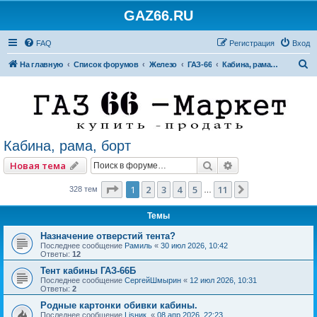
GAZ66.RU
FAQ
Регистрация
Вход
П
На главную
Список форумов
Железо
ГАЗ-66
Кабина, рама, борт
о
и
с
к
Кабина, рама, борт
Поиск
Расширенный по
Новая тема
Страница
1
из
11
1
2
3
4
5
11
След.
328 тем
…
Темы
Назначение отверстий тента?
Последнее сообщение
Рамиль
«
30 июл 2026, 10:42
Ответы:
12
Тент кабины ГАЗ-66Б
Последнее сообщение
СергейШмырин
«
12 июл 2026, 10:31
Ответы:
2
Родные картонки обивки кабины.
Последнее сообщение
Lisник.
«
08 апр 2026, 22:23