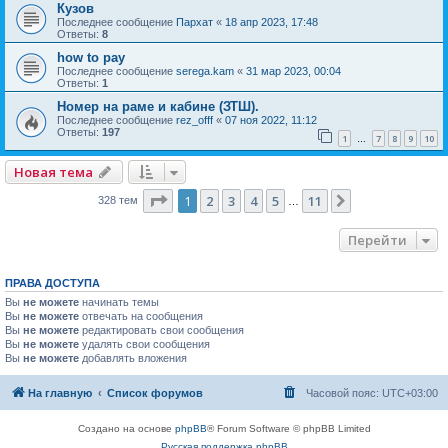
Кузов
Последнее сообщение
Пархат
«
18 апр 2023, 17:48
Ответы:
8
how to pay
Последнее сообщение
serega.kam
«
31 мар 2023, 00:04
Ответы:
1
Номер на раме и кабине (ЗТШ).
Последнее сообщение
rez_offf
«
07 ноя 2022, 11:12
Ответы:
197
1
7
8
9
10
…
Новая тема
Страница
1
из
11
1
2
3
4
5
11
След.
328 тем
…
Перейти
ПРАВА ДОСТУПА
Вы
не можете
начинать темы
Вы
не можете
отвечать на сообщения
Вы
не можете
редактировать свои сообщения
Вы
не можете
удалять свои сообщения
Вы
не можете
добавлять вложения
На главную
Список форумов
Часовой пояс:
UTC+03:00
Создано на основе
phpBB
® Forum Software © phpBB Limited
Русская поддержка phpBB