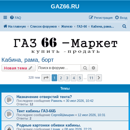
GAZ66.RU
FAQ
Регистрация
Вход
П
На главную
Список форумов
Железо
ГАЗ-66
Кабина, рама, борт
о
и
с
к
Кабина, рама, борт
Поиск
Расширенный по
Новая тема
Страница
1
из
11
1
2
3
4
5
11
След.
328 тем
…
Темы
Назначение отверстий тента?
Последнее сообщение
Рамиль
«
30 июл 2026, 10:42
Ответы:
12
Тент кабины ГАЗ-66Б
Последнее сообщение
СергейШмырин
«
12 июл 2026, 10:31
Ответы:
2
Родные картонки обивки кабины.
Последнее сообщение
Lisник.
«
08 апр 2026, 22:23