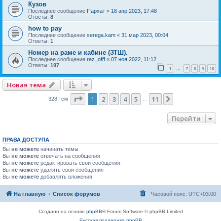
Кузов
Последнее сообщение
Пархат
«
18 апр 2023, 17:48
Ответы:
8
how to pay
Последнее сообщение
serega.kam
«
31 мар 2023, 00:04
Ответы:
1
Номер на раме и кабине (ЗТШ).
Последнее сообщение
rez_offf
«
07 ноя 2022, 11:12
Ответы:
197
1
7
8
9
10
…
Новая тема
Страница
1
из
11
1
2
3
4
5
11
След.
328 тем
…
Перейти
ПРАВА ДОСТУПА
Вы
не можете
начинать темы
Вы
не можете
отвечать на сообщения
Вы
не можете
редактировать свои сообщения
Вы
не можете
удалять свои сообщения
Вы
не можете
добавлять вложения
На главную
Список форумов
Часовой пояс:
UTC+03:00
Создано на основе
phpBB
® Forum Software © phpBB Limited
Русская поддержка phpBB