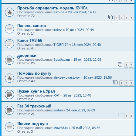
Просьба определить модель КУНГа
Последнее сообщение
Klim-na
«
20 ноя 2024, 14:17
Ответы:
72
1
2
3
4
Панель капота
Последнее сообщение
kolinz
«
10 сен 2024, 00:44
Ответы:
14
Капот ГАЗ-66
Последнее сообщение
TIGER 74
«
18 июл 2024, 20:40
Ответы:
4
дворники
Последнее сообщение
Бумбараш
«
15 окт 2023, 12:08
Ответы:
20
1
2
Помощь по кунгу
Последнее сообщение
aleksey.pyastolov
«
10 сен 2023, 19:58
Ответы:
49
1
2
3
Нужен кунг на Урал
Последнее сообщение
RAT
«
28 авг 2023, 13:40
Ответы:
2
Газ 34 трехосный
Последнее сообщение
andrei
«
24 июн 2023, 09:09
Ответы:
21
1
2
Ящики под кунг
Последнее сообщение
Mow68Ja
«
25 май 2023, 08:36
Ответы:
3