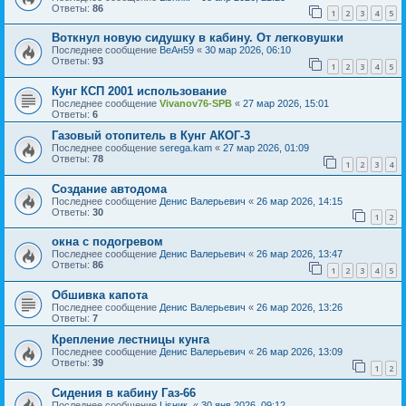
Ответы:
86
1
2
3
4
5
Воткнул новую сидушку в кабину. От легковушки
Последнее сообщение
ВеАн59
«
30 мар 2026, 06:10
Ответы:
93
1
2
3
4
5
Кунг КСП 2001 использование
Последнее сообщение
Vivanov76-SPB
«
27 мар 2026, 15:01
Ответы:
6
Газовый отопитель в Кунг АКОГ-3
Последнее сообщение
serega.kam
«
27 мар 2026, 01:09
Ответы:
78
1
2
3
4
Создание автодома
Последнее сообщение
Денис Валерьевич
«
26 мар 2026, 14:15
Ответы:
30
1
2
окна с подогревом
Последнее сообщение
Денис Валерьевич
«
26 мар 2026, 13:47
Ответы:
86
1
2
3
4
5
Обшивка капота
Последнее сообщение
Денис Валерьевич
«
26 мар 2026, 13:26
Ответы:
7
Крепление лестницы кунга
Последнее сообщение
Денис Валерьевич
«
26 мар 2026, 13:09
Ответы:
39
1
2
Сидения в кабину Газ-66
Последнее сообщение
Lisник.
«
30 янв 2026, 09:12