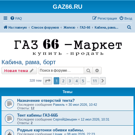
GAZ66.RU
FAQ
Регистрация
Вход
П
На главную
Список форумов
Железо
ГАЗ-66
Кабина, рама, борт
о
и
с
к
Кабина, рама, борт
Поиск
Расширенный по
Новая тема
Страница
1
из
11
1
2
3
4
5
11
След.
328 тем
…
Темы
Назначение отверстий тента?
Последнее сообщение
Рамиль
«
30 июл 2026, 10:42
Ответы:
12
Тент кабины ГАЗ-66Б
Последнее сообщение
СергейШмырин
«
12 июл 2026, 10:31
Ответы:
2
Родные картонки обивки кабины.
Последнее сообщение
Lisник.
«
08 апр 2026, 22:23