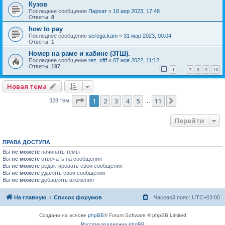
Кузов
Последнее сообщение
Пархат
«
18 апр 2023, 17:48
Ответы:
8
how to pay
Последнее сообщение
serega.kam
«
31 мар 2023, 00:04
Ответы:
1
Номер на раме и кабине (ЗТШ).
Последнее сообщение
rez_offf
«
07 ноя 2022, 11:12
Ответы:
197
1
7
8
9
10
…
Новая тема
Страница
1
из
11
1
2
3
4
5
11
След.
328 тем
…
Перейти
ПРАВА ДОСТУПА
Вы
не можете
начинать темы
Вы
не можете
отвечать на сообщения
Вы
не можете
редактировать свои сообщения
Вы
не можете
удалять свои сообщения
Вы
не можете
добавлять вложения
На главную
Список форумов
Часовой пояс:
UTC+03:00
Создано на основе
phpBB
® Forum Software © phpBB Limited
Русская поддержка phpBB