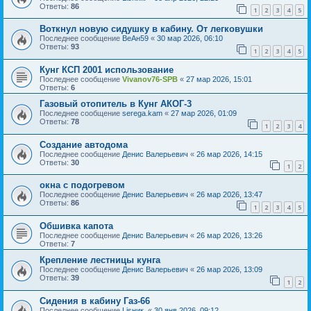
Ответы:
86
1
2
3
4
5
Воткнул новую сидушку в кабину. От легковушки
Последнее сообщение
ВеАн59
«
30 мар 2026, 06:10
Ответы:
93
1
2
3
4
5
Кунг КСП 2001 использование
Последнее сообщение
Vivanov76-SPB
«
27 мар 2026, 15:01
Ответы:
6
Газовый отопитель в Кунг АКОГ-3
Последнее сообщение
serega.kam
«
27 мар 2026, 01:09
Ответы:
78
1
2
3
4
Создание автодома
Последнее сообщение
Денис Валерьевич
«
26 мар 2026, 14:15
Ответы:
30
1
2
окна с подогревом
Последнее сообщение
Денис Валерьевич
«
26 мар 2026, 13:47
Ответы:
86
1
2
3
4
5
Обшивка капота
Последнее сообщение
Денис Валерьевич
«
26 мар 2026, 13:26
Ответы:
7
Крепление лестницы кунга
Последнее сообщение
Денис Валерьевич
«
26 мар 2026, 13:09
Ответы:
39
1
2
Сидения в кабину Газ-66
Последнее сообщение
Lisник.
«
30 янв 2026, 09:12