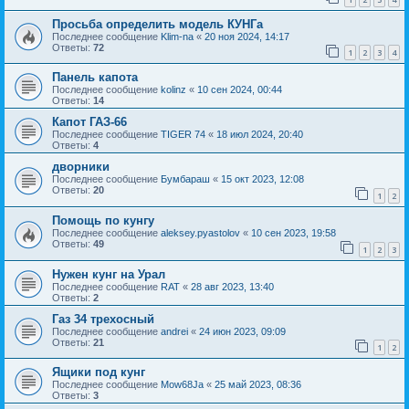
Просьба определить модель КУНГа
Последнее сообщение
Klim-na
«
20 ноя 2024, 14:17
Ответы:
72
1
2
3
4
Панель капота
Последнее сообщение
kolinz
«
10 сен 2024, 00:44
Ответы:
14
Капот ГАЗ-66
Последнее сообщение
TIGER 74
«
18 июл 2024, 20:40
Ответы:
4
дворники
Последнее сообщение
Бумбараш
«
15 окт 2023, 12:08
Ответы:
20
1
2
Помощь по кунгу
Последнее сообщение
aleksey.pyastolov
«
10 сен 2023, 19:58
Ответы:
49
1
2
3
Нужен кунг на Урал
Последнее сообщение
RAT
«
28 авг 2023, 13:40
Ответы:
2
Газ 34 трехосный
Последнее сообщение
andrei
«
24 июн 2023, 09:09
Ответы:
21
1
2
Ящики под кунг
Последнее сообщение
Mow68Ja
«
25 май 2023, 08:36
Ответы:
3