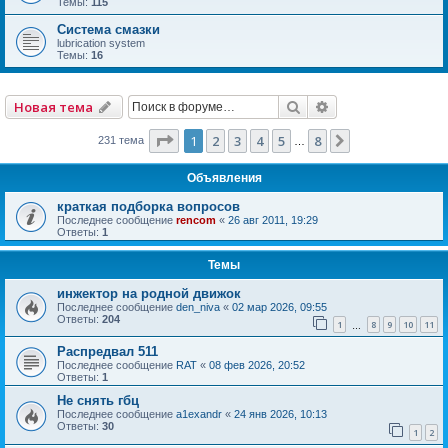
Темы:
115
Система смазки
lubrication system
Темы:
16
Поиск
Расширенный по
Новая тема
Страница
1
из
8
1
2
3
4
5
8
След.
231 тема
…
Объявления
краткая подборка вопросов
Последнее сообщение
rencom
«
26 авг 2011, 19:29
Ответы:
1
Темы
инжектор на родной движок
Последнее сообщение
den_niva
«
02 мар 2026, 09:55
Ответы:
204
1
8
9
10
11
…
Распредвал 511
Последнее сообщение
RAT
«
08 фев 2026, 20:52
Ответы:
1
Не снять гбц
Последнее сообщение
a1exandr
«
24 янв 2026, 10:13
Ответы:
30
1
2