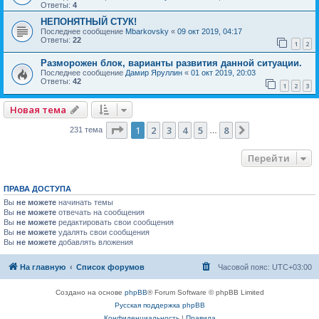
Ответы:
4
НЕПОНЯТНЫЙ СТУК!
Последнее сообщение
Mbarkovsky
«
09 окт 2019, 04:17
Ответы:
22
1
2
Разморожен блок, варианты развития данной ситуации.
Последнее сообщение
Дамир Яруллин
«
01 окт 2019, 20:03
Ответы:
42
1
2
3
Новая тема
Страница
1
из
8
1
2
3
4
5
8
След.
231 тема
…
Перейти
ПРАВА ДОСТУПА
Вы
не можете
начинать темы
Вы
не можете
отвечать на сообщения
Вы
не можете
редактировать свои сообщения
Вы
не можете
удалять свои сообщения
Вы
не можете
добавлять вложения
На главную
Список форумов
Часовой пояс:
UTC+03:00
Создано на основе
phpBB
® Forum Software © phpBB Limited
Русская поддержка phpBB
Конфиденциальность
|
Правила