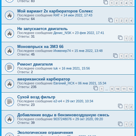
Ответы:
83
1
2
3
4
5
Мой вариант 2х карбюраторов Солекс
Последнее сообщение
RAT
«
14 июн 2022, 17:43
Ответы:
64
1
2
3
4
Не запускается двигатель
Последнее сообщение
Денис_NSK
«
23 фев 2022, 17:41
Ответы:
31
1
2
Моновпрыск на ЗМЗ 66
Последнее сообщение
Инженер74
«
15 янв 2022, 13:48
Ответы:
45
1
2
3
Ремонт двигателя
Последнее сообщение
tuk
«
16 янв 2021, 15:56
Ответы:
2
американский карбюратор
Последнее сообщение
Евгений_НСК
«
06 янв 2021, 15:34
Ответы:
235
1
9
10
11
12
…
Сухой возд фильтр
Последнее сообщение
e2-e4
«
29 окт 2020, 10:34
Ответы:
23
1
2
Добавление воды в бензиновоздушную смесь
Последнее сообщение
9037248076
«
29 окт 2020, 09:20
Ответы:
39
1
2
Экологические ограничения