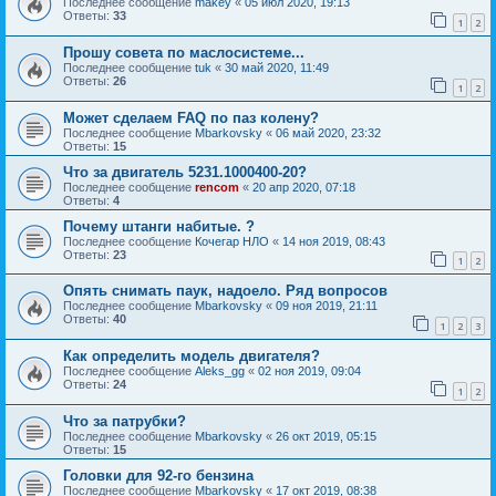
Последнее сообщение
makey
«
05 июл 2020, 19:13
Ответы:
33
1
2
Прошу совета по маслосистеме...
Последнее сообщение
tuk
«
30 май 2020, 11:49
Ответы:
26
1
2
Может сделаем FAQ по паз колену?
Последнее сообщение
Mbarkovsky
«
06 май 2020, 23:32
Ответы:
15
Что за двигатель 5231.1000400-20?
Последнее сообщение
rencom
«
20 апр 2020, 07:18
Ответы:
4
Почему штанги набитые. ?
Последнее сообщение
Кочегар НЛО
«
14 ноя 2019, 08:43
Ответы:
23
1
2
Опять снимать паук, надоело. Ряд вопросов
Последнее сообщение
Mbarkovsky
«
09 ноя 2019, 21:11
Ответы:
40
1
2
3
Как определить модель двигателя?
Последнее сообщение
Aleks_gg
«
02 ноя 2019, 09:04
Ответы:
24
1
2
Что за патрубки?
Последнее сообщение
Mbarkovsky
«
26 окт 2019, 05:15
Ответы:
15
Головки для 92-го бензина
Последнее сообщение
Mbarkovsky
«
17 окт 2019, 08:38