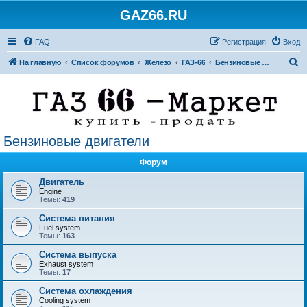
GAZ66.RU
FAQ
Регистрация
Вход
П
На главную
Список форумов
Железо
ГАЗ-66
Бензиновые двигатели
о
и
с
к
Бензиновые двигатели
Форум
Двигатель
Engine
Темы:
419
Система питания
Fuel system
Темы:
163
Система выпуска
Exhaust system
Темы:
17
Система охлаждения
Cooling system