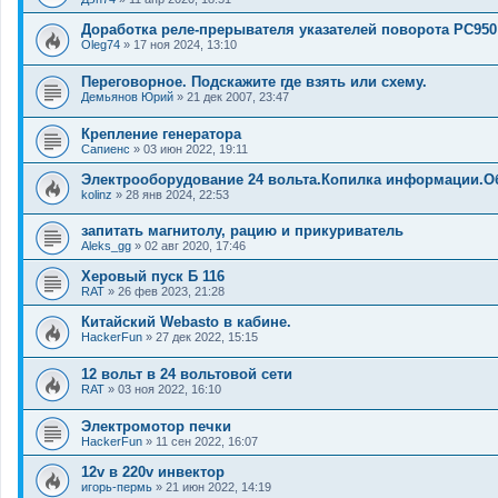
Доработка реле-прерывателя указателей поворота РС950
Oleg74
»
17 ноя 2024, 13:10
Переговорное. Подскажите где взять или схему.
Демьянов Юрий
»
21 дек 2007, 23:47
Крепление генератора
Сапиенс
»
03 июн 2022, 19:11
Электрооборудование 24 вольта.Копилка информации.О
kolinz
»
28 янв 2024, 22:53
запитать магнитолу, рацию и прикуриватель
Aleks_gg
»
02 авг 2020, 17:46
Херовый пуск Б 116
RAT
»
26 фев 2023, 21:28
Китайский Webasto в кабине.
HackerFun
»
27 дек 2022, 15:15
12 вольт в 24 вольтовой сети
RAT
»
03 ноя 2022, 16:10
Электромотор печки
HackerFun
»
11 сен 2022, 16:07
12v в 220v инвектор
игорь-пермь
»
21 июн 2022, 14:19