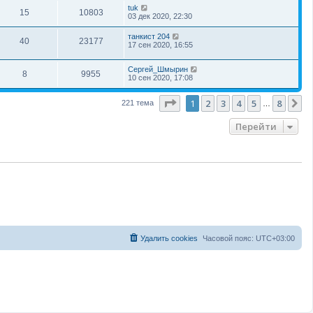
tuk
15
10803
03 дек 2020, 22:30
танкист 204
40
23177
17 сен 2020, 16:55
Сергей_Шмырин
8
9955
10 сен 2020, 17:08
Страница
1
из
8
1
2
3
4
5
8
С
221 тема
…
Перейти
Удалить cookies
Часовой пояс:
UTC+03:00