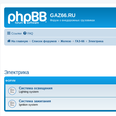
GAZ66.RU
Форум о внедорожных грузовиках
Ссылки
FAQ
На главную
Список форумов
Железо
ГАЗ-66
Электрика
Электрика
ФОРУМ
Система освещения
Lighting system
Система зажигания
Ignition system