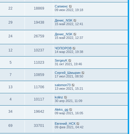
Сапиенс
22
18869
09 июн 2022, 19:18
Денис_NSK
29
19438
15 май 2022, 12:41
Денис_NSK
24
26759
15 май 2022, 12:37
ЧОПОРОВ
12
10237
14 мар 2022, 19:38
SergeyK
5
11023
31 окт 2021, 19:46
Сергей_Шмырин
7
10859
17 июл 2021, 08:50
salomon73
13
11706
13 июн 2021, 15:21
kolinz
4
10117
30 апр 2021, 11:09
Aleks_gg
34
19642
09 мар 2021, 16:05
Евгений_НСК
69
33701
09 фев 2021, 04:42