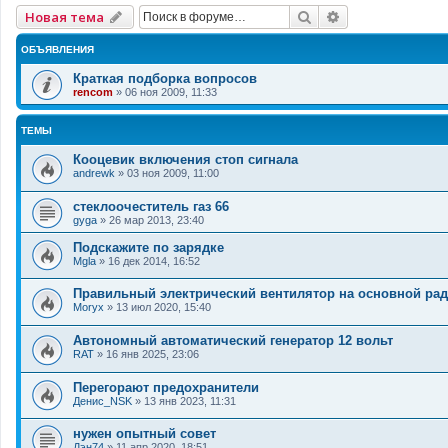
Поиск
Расширенный 
Новая тема
ОБЪЯВЛЕНИЯ
Краткая подборка вопросов
rencom
»
06 ноя 2009, 11:33
ТЕМЫ
Кооцевик включения стоп сигнала
andrewk
»
03 ноя 2009, 11:00
стеклоочеститель газ 66
gyga
»
26 мар 2013, 23:40
Подскажите по зарядке
Mgla
»
16 дек 2014, 16:52
Правильный электрический вентилятор на основной рад
Moryx
»
13 июл 2020, 15:40
Автономный автоматический генератор 12 вольт
RAT
»
16 янв 2025, 23:06
Перегорают предохранители
Денис_NSK
»
13 янв 2023, 11:31
нужен опытный совет
Дэн74
»
11 апр 2020, 18:51