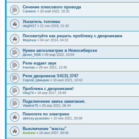
Сечение плюсового провода
Сапиенс
»
20 май 2022, 18:32
Указатель топлива
oleg5417
»
21 сен 2015, 21:42
Посоветуйте как решить проблему с дворниками
Морячок
»
04 окт 2014, 04:32
Нужен автоэлектрик в Новосибирске
Денис_NSK
»
09 мар 2022, 10:59
Реле издает звук
freeman
»
29 окт 2021, 13:45
Реле дворников S4131.3747
Сергей_Шмырин
»
16 июл 2021, 10:42
Проблема с дворниками!
Oleg74
»
18 апр 2017, 19:49
Подключение замка зажигания.
Vladimir75
»
29 апр 2021, 06:44
Помогите по электрике
aleksey.pyastolov
»
10 янв 2021, 20:08
Выключение "массы"
Andrew
»
18 июл 2007, 00:06