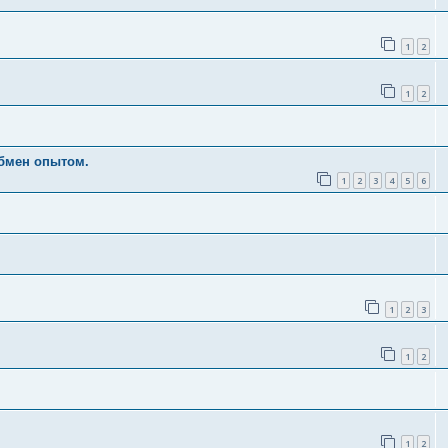
1
2
1
2
бмен опытом.
1
2
3
4
5
6
1
2
3
1
2
1
2