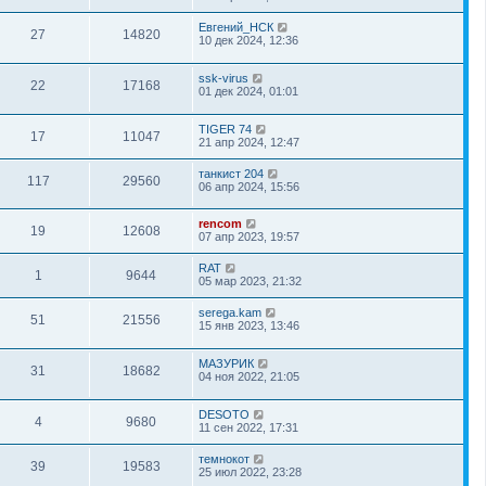
Евгений_НСК
27
14820
10 дек 2024, 12:36
ssk-virus
22
17168
01 дек 2024, 01:01
TIGER 74
17
11047
21 апр 2024, 12:47
танкист 204
117
29560
06 апр 2024, 15:56
rencom
19
12608
07 апр 2023, 19:57
RAT
1
9644
05 мар 2023, 21:32
serega.kam
51
21556
15 янв 2023, 13:46
МАЗУРИК
31
18682
04 ноя 2022, 21:05
DESOTO
4
9680
11 сен 2022, 17:31
темнокот
39
19583
25 июл 2022, 23:28