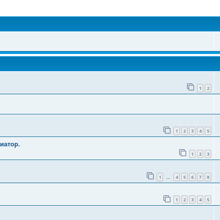
поиск
1
2
1
2
3
4
5
иатор.
1
2
3
1
4
5
6
7
8
…
1
2
3
4
5