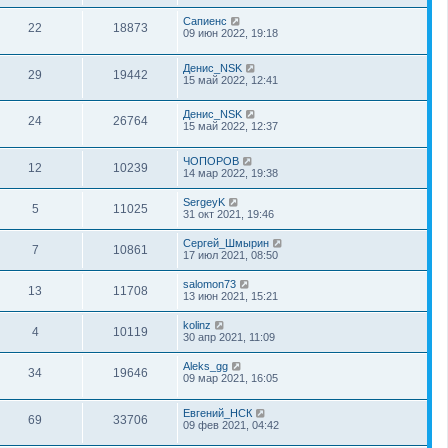
Сапиенс
22
18873
09 июн 2022, 19:18
Денис_NSK
29
19442
15 май 2022, 12:41
Денис_NSK
24
26764
15 май 2022, 12:37
ЧОПОРОВ
12
10239
14 мар 2022, 19:38
SergeyK
5
11025
31 окт 2021, 19:46
Сергей_Шмырин
7
10861
17 июл 2021, 08:50
salomon73
13
11708
13 июн 2021, 15:21
kolinz
4
10119
30 апр 2021, 11:09
Aleks_gg
34
19646
09 мар 2021, 16:05
Евгений_НСК
69
33706
09 фев 2021, 04:42