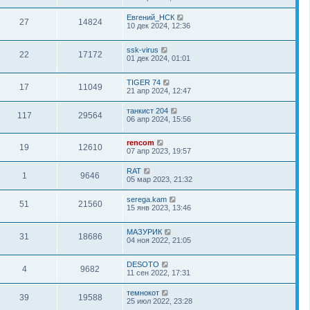
Евгений_НСК
27
14824
10 дек 2024, 12:36
ssk-virus
22
17172
01 дек 2024, 01:01
TIGER 74
17
11049
21 апр 2024, 12:47
танкист 204
117
29564
06 апр 2024, 15:56
rencom
19
12610
07 апр 2023, 19:57
RAT
1
9646
05 мар 2023, 21:32
serega.kam
51
21560
15 янв 2023, 13:46
МАЗУРИК
31
18686
04 ноя 2022, 21:05
DESOTO
4
9682
11 сен 2022, 17:31
темнокот
39
19588
25 июл 2022, 23:28