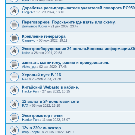
Доработка реле-прерывателя указателей поворота РС950
Oleg74
»
17 ноя 2024, 13:10
Переговорное. Подскажите где взять или схему.
Демьянов Юрий
»
21 дек 2007, 23:47
Крепление генератора
Сапиенс
»
03 июн 2022, 19:11
Электрооборудование 24 вольта.Копилка информации.О
kolinz
»
28 янв 2024, 22:53
запитать магнитолу, рацию и прикуриватель
Aleks_gg
»
02 авг 2020, 17:46
Херовый пуск Б 116
RAT
»
26 фев 2023, 21:28
Китайский Webasto в кабине.
HackerFun
»
27 дек 2022, 15:15
12 вольт в 24 вольтовой сети
RAT
»
03 ноя 2022, 16:10
Электромотор печки
HackerFun
»
11 сен 2022, 16:07
12v в 220v инвектор
игорь-пермь
»
21 июн 2022, 14:19