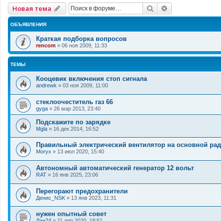
Поиск
Расширенный 
Новая тема
ОБЪЯВЛЕНИЯ
Краткая подборка вопросов
rencom
»
06 ноя 2009, 11:33
ТЕМЫ
Кооцевик включения стоп сигнала
andrewk
»
03 ноя 2009, 11:00
стеклоочеститель газ 66
gyga
»
26 мар 2013, 23:40
Подскажите по зарядке
Mgla
»
16 дек 2014, 16:52
Правильный электрический вентилятор на основной рад
Moryx
»
13 июл 2020, 15:40
Автономный автоматический генератор 12 вольт
RAT
»
16 янв 2025, 23:06
Перегорают предохранители
Денис_NSK
»
13 янв 2023, 11:31
нужен опытный совет
Дэн74
»
11 апр 2020, 18:51