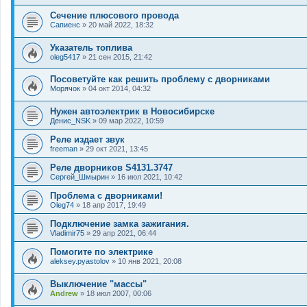
Сечение плюсового провода
Сапиенс
»
20 май 2022, 18:32
Указатель топлива
oleg5417
»
21 сен 2015, 21:42
Посоветуйте как решить проблему с дворниками
Морячок
»
04 окт 2014, 04:32
Нужен автоэлектрик в Новосибирске
Денис_NSK
»
09 мар 2022, 10:59
Реле издает звук
freeman
»
29 окт 2021, 13:45
Реле дворников S4131.3747
Сергей_Шмырин
»
16 июл 2021, 10:42
Проблема с дворниками!
Oleg74
»
18 апр 2017, 19:49
Подключение замка зажигания.
Vladimir75
»
29 апр 2021, 06:44
Помогите по электрике
aleksey.pyastolov
»
10 янв 2021, 20:08
Выключение "массы"
Andrew
»
18 июл 2007, 00:06