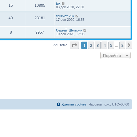
tuk
15
10805
03 дек 2020, 22:30
танкист 204
40
23181
17 сен 2020, 16:55
Сергей_Шмырин
8
9957
10 сен 2020, 17:08
Страница
1
из
8
1
2
3
4
5
8
С
221 тема
…
Перейти
Удалить cookies
Часовой пояс:
UTC+03:00