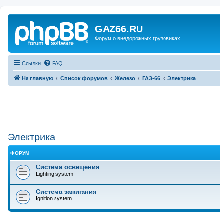
GAZ66.RU
Форум о внедорожных грузовиках
Ссылки
FAQ
На главную
Список форумов
Железо
ГАЗ-66
Электрика
Электрика
ФОРУМ
Система освещения
Lighting system
Система зажигания
Ignition system