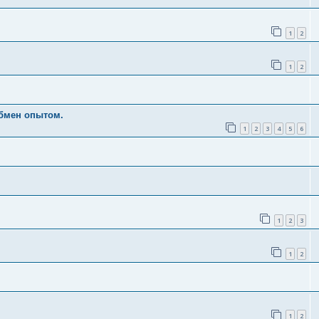
1
2
1
2
бмен опытом.
1
2
3
4
5
6
1
2
3
1
2
1
2