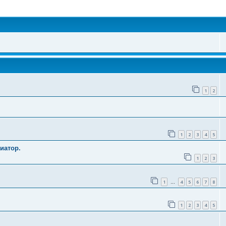
поиск
1
2
1
2
3
4
5
иатор.
1
2
3
1
4
5
6
7
8
…
1
2
3
4
5