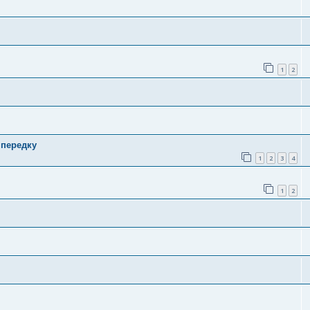
1
2
 передку
1
2
3
4
1
2