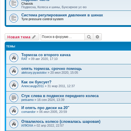
Chassis
Подвеска, Колеса и шины, Буксирное ус-во
Система регулирования давления в шинах
Tyre pressure control system
Поиск
Расширенный 
Новая тема
ТЕМЫ
Тормоза со второго качка
RAT
»
09 авг 2020, 17:10
опять тормоза. срочно помощь
aleksey.pyastolov
»
20 июл 2020, 15:05
Как он буксует?
Александр2011
»
31 мар 2011, 12:37
Стук слева в подвеске переднего колеса
petsamo
»
16 сен 2024, 13:39
И опять про диски на 20"
comandor
»
06 июл 2005, 20:59
Отвалилось колесо (сломалась шаровая)
ИЛЮХА
»
02 апр 2022, 22:57