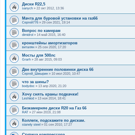
Диски R22,5
sanych
»
22 окт 2012, 13:36
Мачта для буровой установки на газ66
Сергей776
»
29 сен 2021, 19:14
Вопрос по камерам
dimidrol
»
14 май 2015, 16:40
кронштейны амортизаторов
виталян
»
25 сен 2020, 17:20
Мосты для 500лс
Grarh
»
28 авг 2015, 09:03
Две внутренние половинки диска 66
Сергей_Шмырин
»
10 июл 2020, 10:47
что за шины?
bodydoc
»
13 апр 2020, 21:20
Хочу снять краны подкачки!
Leshiiod
»
13 ноя 2014, 18:41
Безкамерняе диски R20 на Газ 66
RAT
»
27 июн 2019, 21:08
Коллеги, подскажите по дискам.
stanely steel
»
01 сен 2010, 17:27
Ступица компрессора