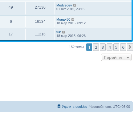
Medvedev
49
27130
01 окт 2015, 23:15
Монах80
6
16134
18 мар 2015, 09:12
tuk
17
11216
18 мар 2015, 06:26
1
2
3
4
5
6
С
152 темы
Перейти
Удалить cookies
Часовой пояс:
UTC+03:00