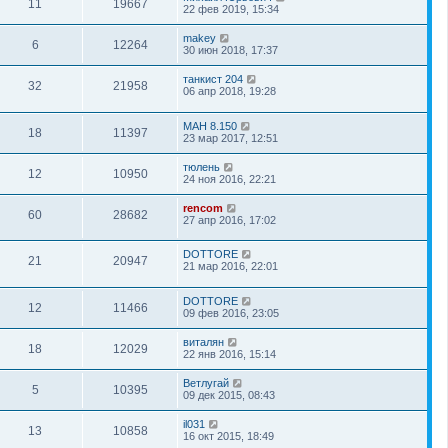
11
19667
22 фев 2019, 15:34
makey
6
12264
30 июн 2018, 17:37
танкист 204
32
21958
06 апр 2018, 19:28
МАН 8.150
18
11397
23 мар 2017, 12:51
тюлень
12
10950
24 ноя 2016, 22:21
rencom
60
28682
27 апр 2016, 17:02
DOTTORE
21
20947
21 мар 2016, 22:01
DOTTORE
12
11466
09 фев 2016, 23:05
виталян
18
12029
22 янв 2016, 15:14
Ветлугай
5
10395
09 дек 2015, 08:43
il031
13
10858
16 окт 2015, 18:49