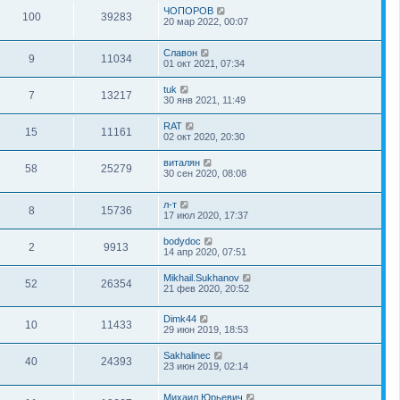
ЧОПОРОВ
100
39283
20 мар 2022, 00:07
Славон
9
11034
01 окт 2021, 07:34
tuk
7
13217
30 янв 2021, 11:49
RAT
15
11161
02 окт 2020, 20:30
виталян
58
25279
30 сен 2020, 08:08
л-т
8
15736
17 июл 2020, 17:37
bodydoc
2
9913
14 апр 2020, 07:51
Mikhail.Sukhanov
52
26354
21 фев 2020, 20:52
Dimk44
10
11433
29 июн 2019, 18:53
Sakhalinec
40
24393
23 июн 2019, 02:14
Михаил Юрьевич