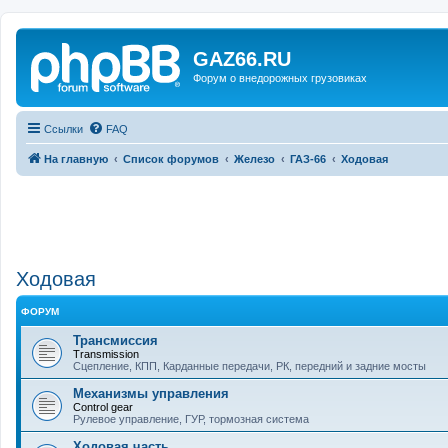
GAZ66.RU
Форум о внедорожных грузовиках
Ссылки
FAQ
На главную
Список форумов
Железо
ГАЗ-66
Ходовая
Ходовая
ФОРУМ
Трансмиссия
Transmission
Сцепление, КПП, Карданные передачи, РК, передний и задние мосты
Механизмы управления
Control gear
Рулевое управление, ГУР, тормозная система
Ходовая часть