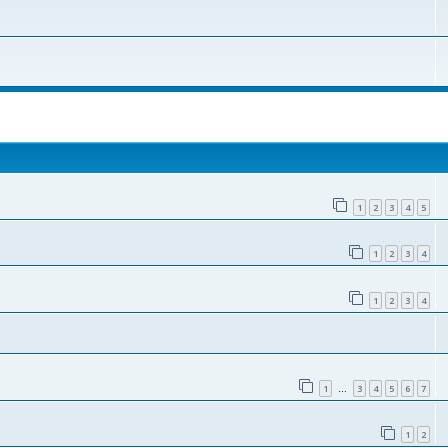
поиск
1
2
3
4
5
1
2
3
4
1
2
3
4
1
3
4
5
6
7
…
1
2