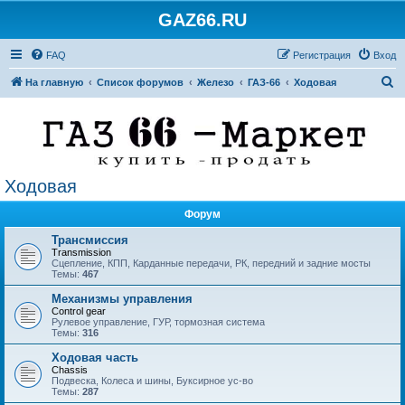
GAZ66.RU
FAQ
Регистрация
Вход
П
На главную
Список форумов
Железо
ГАЗ-66
Ходовая
о
и
с
к
Ходовая
Форум
Трансмиссия
Transmission
Сцепление, КПП, Карданные передачи, РК, передний и задние мосты
Темы:
467
Механизмы управления
Control gear
Рулевое управление, ГУР, тормозная система
Темы:
316
Ходовая часть
Chassis
Подвеска, Колеса и шины, Буксирное ус-во
Темы:
287