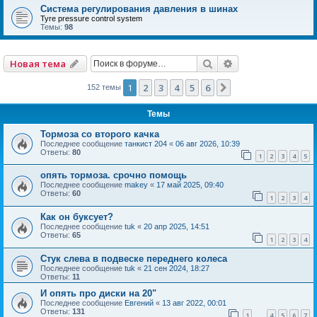
Система регулирования давления в шинах
Tyre pressure control system
Темы:
98
Поиск
Расширенный по
Новая тема
1
2
3
4
5
6
След.
152 темы
Темы
Тормоза со второго качка
Последнее сообщение
танкист 204
«
06 авг 2026, 10:39
Ответы:
80
1
2
3
4
5
опять тормоза. срочно помощь
Последнее сообщение
makey
«
17 май 2025, 09:40
Ответы:
60
1
2
3
4
Как он буксует?
Последнее сообщение
tuk
«
20 апр 2025, 14:51
Ответы:
65
1
2
3
4
Стук слева в подвеске переднего колеса
Последнее сообщение
tuk
«
21 сен 2024, 18:27
Ответы:
11
И опять про диски на 20"
Последнее сообщение
Евгений
«
13 авг 2022, 00:01
Ответы:
131
1
4
5
6
7
…