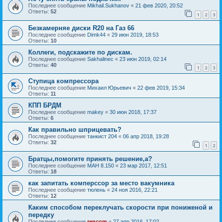
Последнее сообщение
Mikhail.Sukhanov
«
21 фев 2020, 20:52
Ответы:
52
1
2
3
Безкамерняе диски R20 на Газ 66
Последнее сообщение
Dimk44
«
29 июн 2019, 18:53
Ответы:
10
Коллеги, подскажите по дискам.
Последнее сообщение
Sakhalinec
«
23 июн 2019, 02:14
Ответы:
40
1
2
3
Ступица компрессора
Последнее сообщение
Михаил Юрьевич
«
22 фев 2019, 15:34
Ответы:
11
КПП БРДМ
Последнее сообщение
makey
«
30 июн 2018, 17:37
Ответы:
6
Как правильно шприцевать?
Последнее сообщение
танкист 204
«
06 апр 2018, 19:28
Ответы:
32
1
2
Братцы,помогите принять решение,а?
Последнее сообщение
МАН 8.150
«
23 мар 2017, 12:51
Ответы:
18
как запитать комперссор за место вакумника
Последнее сообщение
тюлень
«
24 ноя 2016, 22:21
Ответы:
12
Каким способом переклучать скорости при пониженой и
передку
Последнее сообщение
rencom
«
27 апр 2016, 17:02