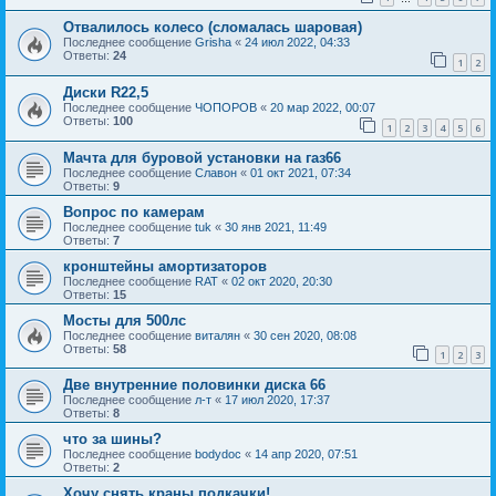
Отвалилось колесо (сломалась шаровая)
Последнее сообщение
Grisha
«
24 июл 2022, 04:33
Ответы:
24
1
2
Диски R22,5
Последнее сообщение
ЧОПОРОВ
«
20 мар 2022, 00:07
Ответы:
100
1
2
3
4
5
6
Мачта для буровой установки на газ66
Последнее сообщение
Славон
«
01 окт 2021, 07:34
Ответы:
9
Вопрос по камерам
Последнее сообщение
tuk
«
30 янв 2021, 11:49
Ответы:
7
кронштейны амортизаторов
Последнее сообщение
RAT
«
02 окт 2020, 20:30
Ответы:
15
Мосты для 500лс
Последнее сообщение
виталян
«
30 сен 2020, 08:08
Ответы:
58
1
2
3
Две внутренние половинки диска 66
Последнее сообщение
л-т
«
17 июл 2020, 17:37
Ответы:
8
что за шины?
Последнее сообщение
bodydoc
«
14 апр 2020, 07:51
Ответы:
2
Хочу снять краны подкачки!