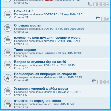
Ответы:
60
1
2
3
4
Резина БТР
Последнее сообщение
DOTTORE
«
21 мар 2016, 22:01
Ответы:
21
1
2
Опознать мосты
Последнее сообщение
DOTTORE
«
09 фев 2016, 23:05
Ответы:
12
изменение конструкции переднего моста
Последнее сообщение
виталян
«
22 янв 2016, 15:14
Ответы:
18
Тянет вправо
Последнее сообщение
Ветлугай
«
09 дек 2015, 08:43
Ответы:
5
Вопрос за ступицы бтр на газ 66
Последнее сообщение
il031
«
16 окт 2015, 18:49
Ответы:
13
Волнообразная вибрация на скорости.
Последнее сообщение
Medvedev
«
01 окт 2015, 23:15
Ответы:
49
1
2
3
Установка упорной шайбы шруса
Последнее сообщение
Монах80
«
18 мар 2015, 09:12
Ответы:
6
отключение переднего моста
Последнее сообщение
tuk
«
18 мар 2015, 06:26
Ответы:
17