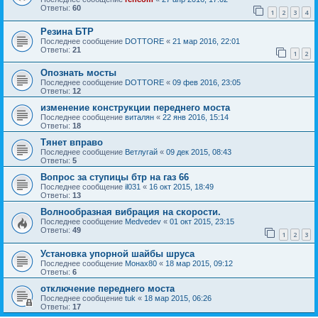
Ответы:
60
1
2
3
4
Резина БТР
Последнее сообщение
DOTTORE
«
21 мар 2016, 22:01
Ответы:
21
1
2
Опознать мосты
Последнее сообщение
DOTTORE
«
09 фев 2016, 23:05
Ответы:
12
изменение конструкции переднего моста
Последнее сообщение
виталян
«
22 янв 2016, 15:14
Ответы:
18
Тянет вправо
Последнее сообщение
Ветлугай
«
09 дек 2015, 08:43
Ответы:
5
Вопрос за ступицы бтр на газ 66
Последнее сообщение
il031
«
16 окт 2015, 18:49
Ответы:
13
Волнообразная вибрация на скорости.
Последнее сообщение
Medvedev
«
01 окт 2015, 23:15
Ответы:
49
1
2
3
Установка упорной шайбы шруса
Последнее сообщение
Монах80
«
18 мар 2015, 09:12
Ответы:
6
отключение переднего моста
Последнее сообщение
tuk
«
18 мар 2015, 06:26
Ответы:
17