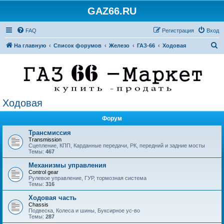
GAZ66.RU
FAQ
Регистрация
Вход
П
На главную
Список форумов
Железо
ГАЗ-66
Ходовая
о
и
с
к
Ходовая
Форум
Трансмиссия
Transmission
Сцепление, КПП, Карданные передачи, РК, передний и задние мосты
Темы:
467
Механизмы управления
Control gear
Рулевое управление, ГУР, тормозная система
Темы:
316
Ходовая часть
Chassis
Подвеска, Колеса и шины, Буксирное ус-во
Темы:
287