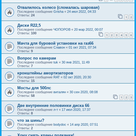
Отвалилось колесо (сломалась шаровая)
Последнее сообщение
Grisha
«
24 июл 2022, 04:33
Ответы:
24
1
2
Диски R22,5
Последнее сообщение
ЧОПОРОВ
«
20 мар 2022, 00:07
Ответы:
100
1
2
3
4
5
6
Мачта для буровой установки на газ66
Последнее сообщение
Славон
«
01 окт 2021, 07:34
Ответы:
9
Вопрос по камерам
Последнее сообщение
tuk
«
30 янв 2021, 11:49
Ответы:
7
кронштейны амортизаторов
Последнее сообщение
RAT
«
02 окт 2020, 20:30
Ответы:
15
Мосты для 500лс
Последнее сообщение
виталян
«
30 сен 2020, 08:08
Ответы:
58
1
2
3
Две внутренние половинки диска 66
Последнее сообщение
л-т
«
17 июл 2020, 17:37
Ответы:
8
что за шины?
Последнее сообщение
bodydoc
«
14 апр 2020, 07:51
Ответы:
2
Хочу снять краны подкачки!