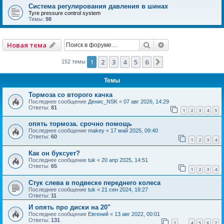
Система регулирования давления в шинах
Tyre pressure control system
Темы:
98
Поиск
Расширенный по
Новая тема
1
2
3
4
5
6
След.
152 темы
Темы
Тормоза со второго качка
Последнее сообщение
Денис_NSK
«
07 авг 2026, 14:29
Ответы:
81
1
2
3
4
5
опять тормоза. срочно помощь
Последнее сообщение
makey
«
17 май 2025, 09:40
Ответы:
60
1
2
3
4
Как он буксует?
Последнее сообщение
tuk
«
20 апр 2025, 14:51
Ответы:
65
1
2
3
4
Стук слева в подвеске переднего колеса
Последнее сообщение
tuk
«
21 сен 2024, 18:27
Ответы:
11
И опять про диски на 20"
Последнее сообщение
Евгений
«
13 авг 2022, 00:01
Ответы:
131
1
4
5
6
7
…