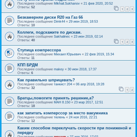
Последнее сообщение
Mikhail.Sukhanov
«
21 фев 2020, 20:52
Ответы:
52
1
2
3
Безкамерняе диски R20 на Газ 66
Последнее сообщение
Dimk44
«
29 июн 2019, 18:53
Ответы:
10
Коллеги, подскажите по дискам.
Последнее сообщение
Sakhalinec
«
23 июн 2019, 02:14
Ответы:
40
1
2
3
Ступица компрессора
Последнее сообщение
Михаил Юрьевич
«
22 фев 2019, 15:34
Ответы:
11
КПП БРДМ
Последнее сообщение
makey
«
30 июн 2018, 17:37
Ответы:
6
Как правильно шприцевать?
Последнее сообщение
танкист 204
«
06 апр 2018, 19:28
Ответы:
32
1
2
Братцы,помогите принять решение,а?
Последнее сообщение
МАН 8.150
«
23 мар 2017, 12:51
Ответы:
18
как запитать комперссор за место вакумника
Последнее сообщение
тюлень
«
24 ноя 2016, 22:21
Ответы:
12
Каким способом переклучать скорости при пониженой и
передку
Последнее сообщение
rencom
«
27 апр 2016, 17:02