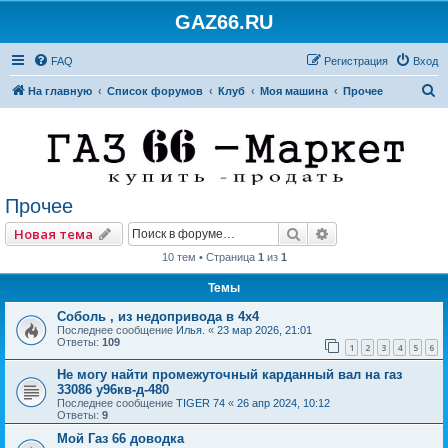
GAZ66.RU
FAQ
Регистрация
Вход
П
На главную
Список форумов
Клуб
Моя машина
Прочее
о
и
с
к
Прочее
Поиск
Расширенный по
Новая тема
10 тем • Страница
1
из
1
Темы
Соболь , из недопривода в 4x4
Последнее сообщение
Илья.
«
23 мар 2026, 21:01
Ответы:
109
1
2
3
4
5
6
Не могу найти промежуточный карданный вал на газ
33086 у96кв-д-480
Последнее сообщение
TIGER 74
«
26 апр 2024, 10:12
Ответы:
9
Мой Газ 66 доводка