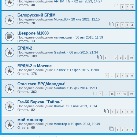
Последнее сообщение
ARHIP_TG
«
02 авг 2023, 14:27
Ответы:
48
1
2
3
Белорусский БРДМ
Последнее сообщение
Монах80
«
20 янв 2021, 12:15
Ответы:
70
1
2
3
4
Шевроле М1008
Последнее сообщение
начинющий
«
30 авг 2015, 11:39
Ответы:
13
БРДМ-2
Последнее сообщение
Gashek
«
06 апр 2015, 21:34
Ответы:
189
1
7
8
9
10
…
БРДМ-2 в Москве
Последнее сообщение
Gashek
«
17 фев 2015, 15:00
Ответы:
176
1
6
7
8
9
…
Стал таки БРДМоводом!
Последнее сообщение
Nautilus
«
15 дек 2014, 15:11
Ответы:
362
1
16
17
18
19
…
Газ-66 Бархан "Тайган"
Последнее сообщение
Домье.
«
07 ноя 2013, 00:14
Ответы:
82
1
2
3
4
5
мой монстор
Последнее сообщение
монстор
«
19 фев 2013, 19:49
Ответы:
69
1
2
3
4