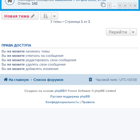
Ответы:
142
1
5
6
7
8
…
Новая тема
3 темы • Страница
1
из
1
Перейти
ПРАВА ДОСТУПА
Вы
не можете
начинать темы
Вы
не можете
отвечать на сообщения
Вы
не можете
редактировать свои сообщения
Вы
не можете
удалять свои сообщения
Вы
не можете
добавлять вложения
На главную
Список форумов
Часовой пояс:
UTC+03:00
Создано на основе
phpBB
® Forum Software © phpBB Limited
Русская поддержка phpBB
Конфиденциальность
|
Правила