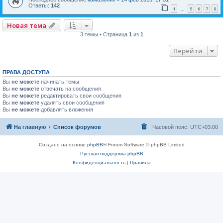
Ответы:
142
1
5
6
7
8
…
Новая тема
3 темы • Страница
1
из
1
Перейти
ПРАВА ДОСТУПА
Вы
не можете
начинать темы
Вы
не можете
отвечать на сообщения
Вы
не можете
редактировать свои сообщения
Вы
не можете
удалять свои сообщения
Вы
не можете
добавлять вложения
На главную
Список форумов
Часовой пояс:
UTC+03:00
Создано на основе
phpBB
® Forum Software © phpBB Limited
Русская поддержка phpBB
Конфиденциальность
|
Правила