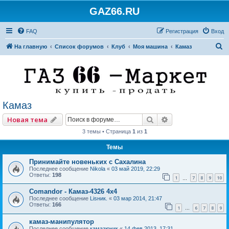
GAZ66.RU
FAQ
Регистрация
Вход
П
На главную
Список форумов
Клуб
Моя машина
Камаз
о
и
с
к
Камаз
Поиск
Расширенный по
Новая тема
3 темы • Страница
1
из
1
Темы
Принимайте новеньких с Сахалина
Последнее сообщение
Nikola
«
03 май 2019, 22:29
Ответы:
198
1
7
8
9
10
…
Comandor - Камаз-4326 4х4
Последнее сообщение
Lisник.
«
03 мар 2014, 21:47
Ответы:
166
1
6
7
8
9
…
камаз-манипулятор
Последнее сообщение
камазюник
«
14 фев 2013, 17:31