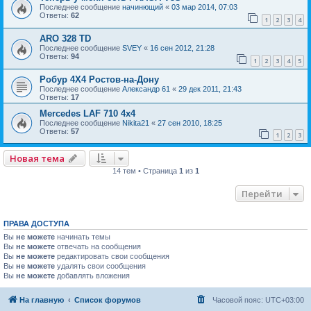
Последнее сообщение
начинющий
«
03 мар 2014, 07:03
Ответы:
62
1
2
3
4
ARO 328 TD
Последнее сообщение
SVEY
«
16 сен 2012, 21:28
Ответы:
94
1
2
3
4
5
Робур 4Х4 Ростов-на-Дону
Последнее сообщение
Александр 61
«
29 дек 2011, 21:43
Ответы:
17
Mercedes LAF 710 4х4
Последнее сообщение
Nikita21
«
27 сен 2010, 18:25
Ответы:
57
1
2
3
Новая тема
14 тем • Страница
1
из
1
Перейти
ПРАВА ДОСТУПА
Вы
не можете
начинать темы
Вы
не можете
отвечать на сообщения
Вы
не можете
редактировать свои сообщения
Вы
не можете
удалять свои сообщения
Вы
не можете
добавлять вложения
На главную
Список форумов
Часовой пояс:
UTC+03:00