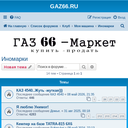
GAZ66.RU
FAQ
Регистрация
Вход
П
На главную
Список форумов
Клуб
Моя машина
Иномарки
о
и
с
к
Иномарки
Поиск
Расширенный по
Новая тема
14 тем • Страница
1
из
1
Темы
КАЗ 4540..Жуть -жуткая)))
Последнее сообщение
КАЗ 4540
«
08 май 2026, 21:35
Ответы:
446
1
20
21
22
23
…
Я люблю Унимог!
Последнее сообщение
Домье.
«
31 авг 2025, 00:18
Ответы:
4283
1
212
213
214
215
…
Кемпер на базе TATRA-815 6X6
Последнее сообщение
Sultan-bai
«
08 май 2024, 22:13