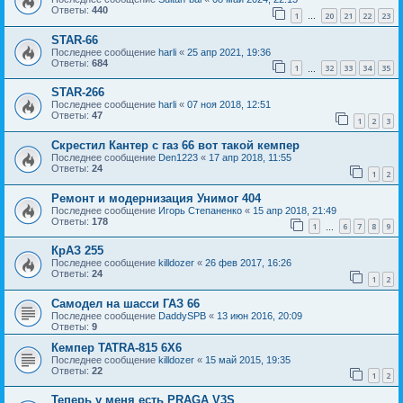
Ответы:
440
1
20
21
22
23
…
STAR-66
Последнее сообщение
harli
«
25 апр 2021, 19:36
Ответы:
684
1
32
33
34
35
…
STAR-266
Последнее сообщение
harli
«
07 ноя 2018, 12:51
Ответы:
47
1
2
3
Скрестил Кантер с газ 66 вот такой кемпер
Последнее сообщение
Den1223
«
17 апр 2018, 11:55
Ответы:
24
1
2
Ремонт и модернизация Унимог 404
Последнее сообщение
Игорь Степаненко
«
15 апр 2018, 21:49
Ответы:
178
1
6
7
8
9
…
КрАЗ 255
Последнее сообщение
killdozer
«
26 фев 2017, 16:26
Ответы:
24
1
2
Самодел на шасси ГАЗ 66
Последнее сообщение
DaddySPB
«
13 июн 2016, 20:09
Ответы:
9
Кемпер TATRA-815 6X6
Последнее сообщение
killdozer
«
15 май 2015, 19:35
Ответы:
22
1
2
Теперь у меня есть PRAGA V3S