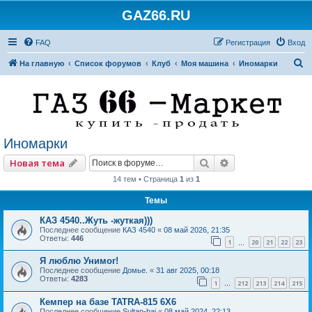
GAZ66.RU
FAQ
Регистрация
Вход
П
На главную
Список форумов
Клуб
Моя машина
Иномарки
о
и
с
к
Иномарки
Поиск
Расширенный по
Новая тема
14 тем • Страница
1
из
1
Темы
КАЗ 4540..Жуть -жуткая)))
Последнее сообщение
КАЗ 4540
«
08 май 2026, 21:35
Ответы:
446
1
20
21
22
23
…
Я люблю Унимог!
Последнее сообщение
Домье.
«
31 авг 2025, 00:18
Ответы:
4283
1
212
213
214
215
…
Кемпер на базе TATRA-815 6X6
Последнее сообщение
Sultan-bai
«
08 май 2024, 22:13