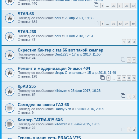
Ответы:
440
1
20
21
22
23
…
STAR-66
Последнее сообщение
harli
«
25 апр 2021, 19:36
Ответы:
684
1
32
33
34
35
…
STAR-266
Последнее сообщение
harli
«
07 ноя 2018, 12:51
Ответы:
47
1
2
3
Скрестил Кантер с газ 66 вот такой кемпер
Последнее сообщение
Den1223
«
17 апр 2018, 11:55
Ответы:
24
1
2
Ремонт и модернизация Унимог 404
Последнее сообщение
Игорь Степаненко
«
15 апр 2018, 21:49
Ответы:
178
1
6
7
8
9
…
КрАЗ 255
Последнее сообщение
killdozer
«
26 фев 2017, 16:26
Ответы:
24
1
2
Самодел на шасси ГАЗ 66
Последнее сообщение
DaddySPB
«
13 июн 2016, 20:09
Ответы:
9
Кемпер TATRA-815 6X6
Последнее сообщение
killdozer
«
15 май 2015, 19:35
Ответы:
22
1
2
Теперь у меня есть PRAGA V3S