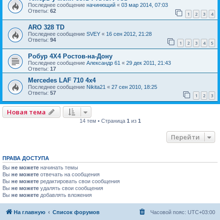
Последнее сообщение
начинющий
«
03 мар 2014, 07:03
Ответы:
62
1
2
3
4
ARO 328 TD
Последнее сообщение
SVEY
«
16 сен 2012, 21:28
Ответы:
94
1
2
3
4
5
Робур 4Х4 Ростов-на-Дону
Последнее сообщение
Александр 61
«
29 дек 2011, 21:43
Ответы:
17
Mercedes LAF 710 4х4
Последнее сообщение
Nikita21
«
27 сен 2010, 18:25
Ответы:
57
1
2
3
Новая тема
14 тем • Страница
1
из
1
Перейти
ПРАВА ДОСТУПА
Вы
не можете
начинать темы
Вы
не можете
отвечать на сообщения
Вы
не можете
редактировать свои сообщения
Вы
не можете
удалять свои сообщения
Вы
не можете
добавлять вложения
На главную
Список форумов
Часовой пояс:
UTC+03:00