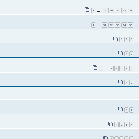
1
19
20
21
22
23
…
1
31
32
33
34
35
…
1
2
3
1
2
1
5
6
7
8
9
…
1
2
1
2
1
2
3
4
1
2
3
4
5