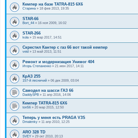
Кемпер на базе TATRA-815 6X6
Старина
»
18 фев 2013, 19:35
STAR-66
Bort_44
»
16 ноя 2009, 16:02
STAR-266
kola
»
15 мар 2017, 14:51
Скрестил Кантер с газ 66 вот такой кемпер
veid
»
13 май 2013, 11:51
Ремонт и модернизация Унимог 404
Игорь Степаненко
»
21 июн 2017, 14:11
КрАЗ 255
157-й лесничий
»
06 дек 2009, 03:04
Самодел на шасси ГАЗ 66
DaddySPB
»
11 апр 2016, 14:06
Кемпер TATRA-815 6X6
ton56
»
20 мар 2015, 12:50
Теперь у меня есть PRAGA V3S
Dmalenky
»
11 апр 2010, 12:25
ARO 328 TD
SVEY
»
29 окт 2010, 20:13