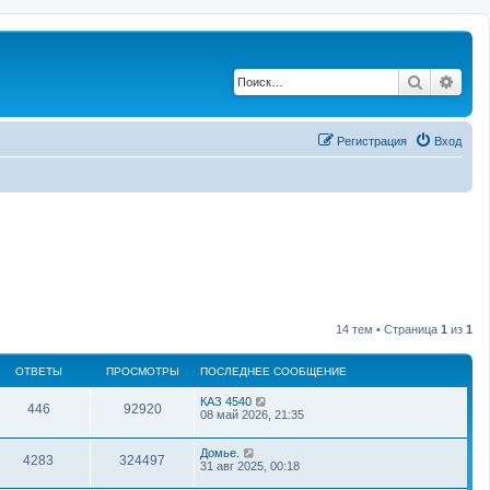
Поиск
Рас
Регистрация
Вход
14 тем • Страница
1
из
1
ОТВЕТЫ
ПРОСМОТРЫ
ПОСЛЕДНЕЕ СООБЩЕНИЕ
КАЗ 4540
446
92920
08 май 2026, 21:35
Домье.
4283
324497
31 авг 2025, 00:18