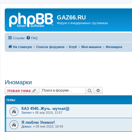
GAZ66.RU
Форум о внедорожных грузовиках
Ссылки
FAQ
На главную
Список форумов
Клуб
Моя машина
Иномарки
Иномарки
Поиск
Расширенный 
Новая тема
ТЕМЫ
КАЗ 4540..Жуть -жуткая)))
Semen
»
08 апр 2019, 13:57
Я люблю Унимог!
Домье.
»
09 янв 2010, 18:49