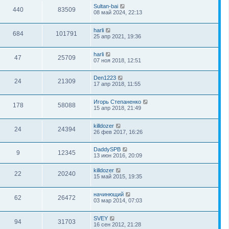
Sultan-bai
440
83509
08 май 2024, 22:13
harli
684
101791
25 апр 2021, 19:36
harli
47
25709
07 ноя 2018, 12:51
Den1223
24
21309
17 апр 2018, 11:55
Игорь Степаненко
178
58088
15 апр 2018, 21:49
killdozer
24
24394
26 фев 2017, 16:26
DaddySPB
9
12345
13 июн 2016, 20:09
killdozer
22
20240
15 май 2015, 19:35
начинющий
62
26472
03 мар 2014, 07:03
SVEY
94
31703
16 сен 2012, 21:28