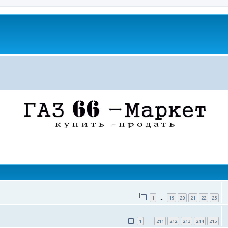
поиск
1
19
20
21
22
23
…
1
211
212
213
214
215
…