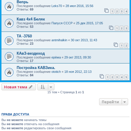
Вепрь
Последнее сообщение
Leks70
«
28 июл 2016, 15:56
Ответы:
69
1
2
3
4
Кавз 4х4 Беляк
Последнее сообщение
Папуся СССР
«
25 дек 2015, 17:05
Ответы:
53
1
2
3
ТА -3760
Последнее сообщение
antmihalkin
«
30 окт 2013, 11:43
Ответы:
23
1
2
КАвЗ-вездеход
Последнее сообщение
ерёма
«
29 окт 2013, 09:30
Ответы:
17
Постройка КАВЗика.
Последнее сообщение
ototich
«
18 ноя 2012, 22:13
Ответы:
84
1
2
3
4
5
Новая тема
15 тем • Страница
1
из
1
Перейти
ПРАВА ДОСТУПА
Вы
не можете
начинать темы
Вы
не можете
отвечать на сообщения
Вы
не можете
редактировать свои сообщения