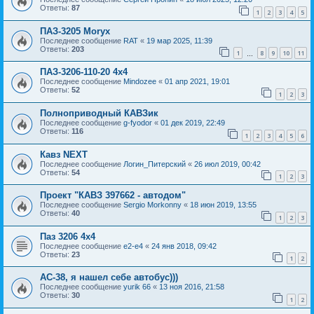
Ответы:
87
1
2
3
4
5
ПАЗ-3205 Moryx
Последнее сообщение
RAT
«
19 мар 2025, 11:39
Ответы:
203
1
8
9
10
11
…
ПАЗ-3206-110-20 4х4
Последнее сообщение
Mindozee
«
01 апр 2021, 19:01
Ответы:
52
1
2
3
Полноприводный КАВЗик
Последнее сообщение
g-fyodor
«
01 дек 2019, 22:49
Ответы:
116
1
2
3
4
5
6
Кавз NEXT
Последнее сообщение
Логин_Питерский
«
26 июл 2019, 00:42
Ответы:
54
1
2
3
Проект "КАВЗ 397662 - автодом"
Последнее сообщение
Sergio Morkonny
«
18 июн 2019, 13:55
Ответы:
40
1
2
3
Паз 3206 4х4
Последнее сообщение
e2-e4
«
24 янв 2018, 09:42
Ответы:
23
1
2
АС-38, я нашел себе автобус)))
Последнее сообщение
yurik 66
«
13 ноя 2016, 21:58
Ответы:
30
1
2