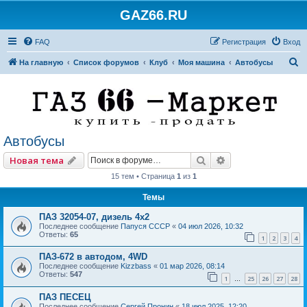
GAZ66.RU
FAQ
Регистрация
Вход
П
На главную
Список форумов
Клуб
Моя машина
Автобусы
о
и
с
к
Автобусы
Поиск
Расширенный по
Новая тема
15 тем • Страница
1
из
1
Темы
ПАЗ 32054-07, дизель 4х2
Последнее сообщение
Папуся СССР
«
04 июл 2026, 10:32
Ответы:
65
1
2
3
4
ПАЗ-672 в автодом, 4WD
Последнее сообщение
Kizzbass
«
01 мар 2026, 08:14
Ответы:
547
1
25
26
27
28
…
ПАЗ ПЕСЕЦ
Последнее сообщение
Сергей Пронин
«
18 июл 2025, 12:20