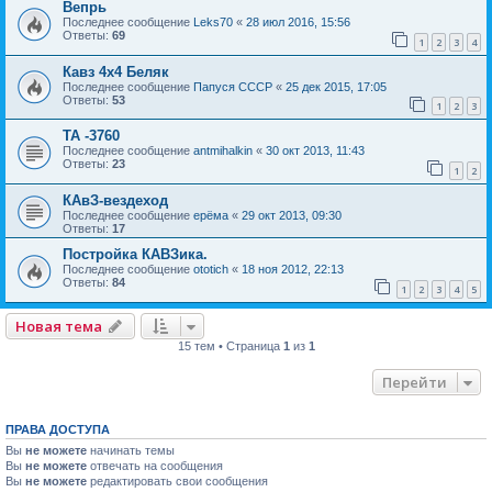
Вепрь
Последнее сообщение
Leks70
«
28 июл 2016, 15:56
Ответы:
69
1
2
3
4
Кавз 4х4 Беляк
Последнее сообщение
Папуся СССР
«
25 дек 2015, 17:05
Ответы:
53
1
2
3
ТА -3760
Последнее сообщение
antmihalkin
«
30 окт 2013, 11:43
Ответы:
23
1
2
КАвЗ-вездеход
Последнее сообщение
ерёма
«
29 окт 2013, 09:30
Ответы:
17
Постройка КАВЗика.
Последнее сообщение
ototich
«
18 ноя 2012, 22:13
Ответы:
84
1
2
3
4
5
Новая тема
15 тем • Страница
1
из
1
Перейти
ПРАВА ДОСТУПА
Вы
не можете
начинать темы
Вы
не можете
отвечать на сообщения
Вы
не можете
редактировать свои сообщения