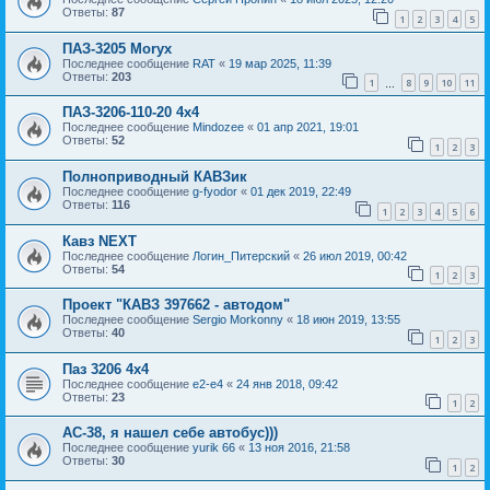
Ответы:
87
1
2
3
4
5
ПАЗ-3205 Moryx
Последнее сообщение
RAT
«
19 мар 2025, 11:39
Ответы:
203
1
8
9
10
11
…
ПАЗ-3206-110-20 4х4
Последнее сообщение
Mindozee
«
01 апр 2021, 19:01
Ответы:
52
1
2
3
Полноприводный КАВЗик
Последнее сообщение
g-fyodor
«
01 дек 2019, 22:49
Ответы:
116
1
2
3
4
5
6
Кавз NEXT
Последнее сообщение
Логин_Питерский
«
26 июл 2019, 00:42
Ответы:
54
1
2
3
Проект "КАВЗ 397662 - автодом"
Последнее сообщение
Sergio Morkonny
«
18 июн 2019, 13:55
Ответы:
40
1
2
3
Паз 3206 4х4
Последнее сообщение
e2-e4
«
24 янв 2018, 09:42
Ответы:
23
1
2
АС-38, я нашел себе автобус)))
Последнее сообщение
yurik 66
«
13 ноя 2016, 21:58
Ответы:
30
1
2