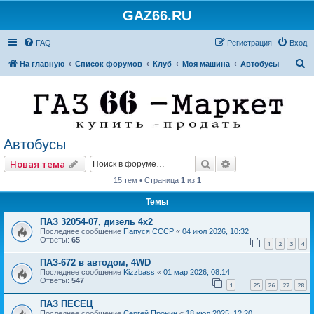
GAZ66.RU
FAQ
Регистрация
Вход
П
На главную
Список форумов
Клуб
Моя машина
Автобусы
о
и
с
к
Автобусы
Поиск
Расширенный по
Новая тема
15 тем • Страница
1
из
1
Темы
ПАЗ 32054-07, дизель 4х2
Последнее сообщение
Папуся СССР
«
04 июл 2026, 10:32
Ответы:
65
1
2
3
4
ПАЗ-672 в автодом, 4WD
Последнее сообщение
Kizzbass
«
01 мар 2026, 08:14
Ответы:
547
1
25
26
27
28
…
ПАЗ ПЕСЕЦ
Последнее сообщение
Сергей Пронин
«
18 июл 2025, 12:20