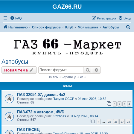
GAZ66.RU
FAQ
Регистрация
Вход
П
На главную
Список форумов
Клуб
Моя машина
Автобусы
о
и
с
к
Автобусы
Поиск
Расширенный по
Новая тема
15 тем • Страница
1
из
1
Темы
ПАЗ 32054-07, дизель 4х2
Последнее сообщение
Папуся СССР
«
04 июл 2026, 10:32
Ответы:
65
1
2
3
4
ПАЗ-672 в автодом, 4WD
Последнее сообщение
Kizzbass
«
01 мар 2026, 08:14
Ответы:
547
1
25
26
27
28
…
ПАЗ ПЕСЕЦ
Последнее сообщение
Сергей Пронин
«
18 июл 2025, 12:20