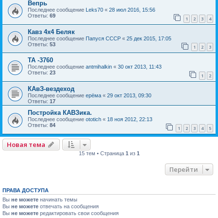
Вепрь
Последнее сообщение
Leks70
«
28 июл 2016, 15:56
Ответы:
69
1
2
3
4
Кавз 4х4 Беляк
Последнее сообщение
Папуся СССР
«
25 дек 2015, 17:05
Ответы:
53
1
2
3
ТА -3760
Последнее сообщение
antmihalkin
«
30 окт 2013, 11:43
Ответы:
23
1
2
КАвЗ-вездеход
Последнее сообщение
ерёма
«
29 окт 2013, 09:30
Ответы:
17
Постройка КАВЗика.
Последнее сообщение
ototich
«
18 ноя 2012, 22:13
Ответы:
84
1
2
3
4
5
Новая тема
15 тем • Страница
1
из
1
Перейти
ПРАВА ДОСТУПА
Вы
не можете
начинать темы
Вы
не можете
отвечать на сообщения
Вы
не можете
редактировать свои сообщения