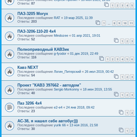
Ответы:
87
1
2
3
4
5
ПАЗ-3205 Moryx
Последнее сообщение
RAT
«
19 мар 2025, 11:39
Ответы:
203
1
8
9
10
11
…
ПАЗ-3206-110-20 4х4
Последнее сообщение
Mindozee
«
01 апр 2021, 19:01
Ответы:
52
1
2
3
Полноприводный КАВЗик
Последнее сообщение
g-fyodor
«
01 дек 2019, 22:49
Ответы:
116
1
2
3
4
5
6
Кавз NEXT
Последнее сообщение
Логин_Питерский
«
26 июл 2019, 00:42
Ответы:
54
1
2
3
Проект "КАВЗ 397662 - автодом"
Последнее сообщение
Sergio Morkonny
«
18 июн 2019, 13:55
Ответы:
40
1
2
3
Паз 3206 4х4
Последнее сообщение
e2-e4
«
24 янв 2018, 09:42
Ответы:
23
1
2
АС-38, я нашел себе автобус)))
Последнее сообщение
yurik 66
«
13 ноя 2016, 21:58
Ответы:
30
1
2