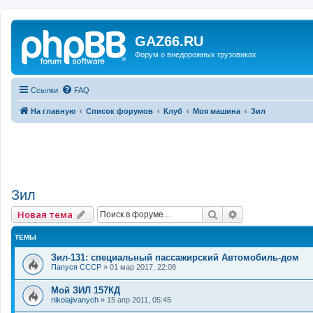
GAZ66.RU
Форум о внедорожных грузовиках
Ссылки
FAQ
На главную
Список форумов
Клуб
Моя машина
Зил
Зил
Поиск
Расширенный 
Новая тема
ТЕМЫ
Зил-131: специальный пассажирский Автомобиль-дом
Папуся СССР
»
01 мар 2017, 22:08
Мой ЗИЛ 157КД
nikolajivanych
»
15 апр 2011, 05:45