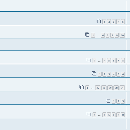
1
2
3
4
5
1
6
7
8
9
10
…
1
4
5
6
7
8
…
1
2
3
4
5
6
1
27
28
29
30
31
…
1
2
3
1
4
5
6
7
8
…