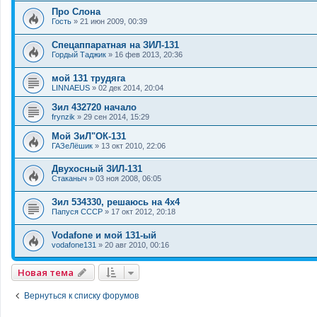
Про Слона
Гость
»
21 июн 2009, 00:39
Спецаппаратная на ЗИЛ-131
Гордый Таджик
»
16 фев 2013, 20:36
мой 131 трудяга
LINNAEUS
»
02 дек 2014, 20:04
Зил 432720 начало
frynzik
»
29 сен 2014, 15:29
Мой ЗиЛ"ОК-131
ГАЗеЛёшик
»
13 окт 2010, 22:06
Двухосный ЗИЛ-131
Стаканыч
»
03 ноя 2008, 06:05
Зил 534330, решаюсь на 4х4
Папуся СССР
»
17 окт 2012, 20:18
Vodafone и мой 131-ый
vodafone131
»
20 авг 2010, 00:16
Новая тема
Вернуться к списку форумов