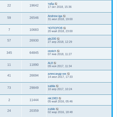
тайд
22
19642
17 окт 2018, 15:36
Andrew-iga
59
26546
31 июл 2018, 19:00
ЧОПОРОВ
7
10683
20 май 2018, 23:00
als200
57
26930
27 апр 2018, 12:29
ototich
345
64845
07 янв 2018, 11:27
AL8
11
11890
09 ноя 2017, 11:34
александр ккк
41
26694
14 июл 2017, 17:33
sablia
73
29849
10 апр 2017, 10:24
nik1983
2
11444
05 май 2016, 05:46
zubilo
24
20359
02 мар 2016, 18:48