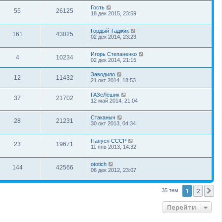
Гость
55
26125
18 дек 2015, 23:59
Гордый Таджик
161
43025
02 дек 2014, 23:23
Игорь Степаненко
4
10234
02 дек 2014, 21:15
Заводило
12
11432
21 окт 2014, 18:53
ГАЗеЛёшик
37
21702
12 май 2014, 21:04
Стаканыч
28
21231
30 окт 2013, 04:34
Папуся СССР
23
19671
11 янв 2013, 14:32
ototich
144
42566
06 дек 2012, 23:07
1
2
С
35 тем
Перейти