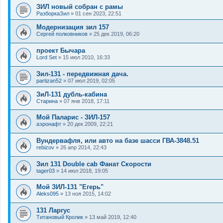
ЗИЛ новый собран с рамы
РазборкаЗил
»
01 сен 2023, 22:51
Модернизация зил 157
Сергей полковников
»
25 дек 2019, 06:20
проект Бычара
Lord Set
»
15 июл 2010, 16:33
Зил-131 - передвижная дача.
partizan52
»
07 июл 2019, 02:05
ЗиЛ-131 дубль-кабина
Старина
»
07 янв 2018, 17:11
Мой Паларис - ЗИЛ-157
аэронафт
»
20 дек 2009, 22:21
Вундервафля, или авто на базе шасси ГВА-3848.51
rebizov
»
26 апр 2014, 22:43
Зил 131 Double cab Фанат Скорости
tager03
»
14 июл 2018, 19:05
Мой ЗИЛ-131 "Егерь"
Aleks095
»
13 ноя 2015, 14:02
131 Ларгус
Титановый Кролик
»
13 май 2019, 12:40