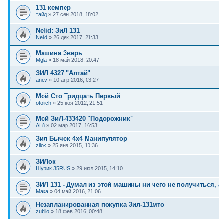
131 кемпер
тайд
»
27 сен 2018, 18:02
Nelid: ЗиЛ 131
Neild
»
26 дек 2017, 21:33
Машина Зверь
Mgla
»
18 май 2018, 20:47
ЗИЛ 4327 "Алтай"
anev
»
10 апр 2016, 03:27
Мой Сто Тридцать Первый
ototich
»
25 ноя 2012, 21:51
Мой ЗиЛ-433420 "Подорожник"
AL8
»
02 мар 2017, 16:53
Зил Бычок 4х4 Манипулятор
zilok
»
25 янв 2015, 10:36
ЗИЛок
Шурик 35RUS
»
29 июл 2015, 14:10
ЗИЛ 131 - Думал из этой машины ни чего не получиться, 
Мака
»
04 май 2016, 21:06
Незапланированная покупка Зил-131мто
zubilo
»
18 фев 2016, 00:48