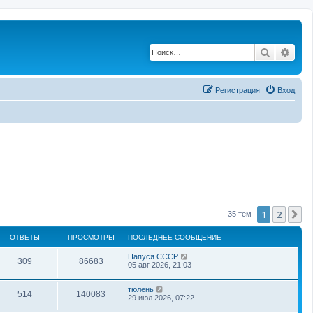
Поиск
Рас
Регистрация
Вход
1
2
С
35 тем
ОТВЕТЫ
ПРОСМОТРЫ
ПОСЛЕДНЕЕ СООБЩЕНИЕ
Папуся СССР
309
86683
05 авг 2026, 21:03
тюлень
514
140083
29 июл 2026, 07:22