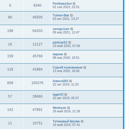
РазборкаЗил
0
9340
01 сен 2023, 22:51
Tumen-Bair
80
45505
03 окт 2022, 13:27
serega.kam
198
64203
09 апр 2021, 12:47
partizan52
16
12127
23 май 2020, 07:56
жарник
159
45766
08 апр 2020, 18:51
Сергей полковников
118
41884
13 янв 2020, 18:06
Алексей83
609
105376
22 окт 2019, 11:25
tager03
57
26660
22 авг 2019, 05:37
Mindozee
142
47891
29 май 2019, 21:39
Титановый Кролик
11
10751
16 май 2019, 07:41