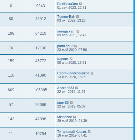
РазборкаЗил
0
9343
01 сен 2023, 22:51
Tumen-Bair
80
45512
03 окт 2022, 13:27
serega.kam
198
64210
09 апр 2021, 12:47
partizan52
16
12130
23 май 2020, 07:56
жарник
159
45772
08 апр 2020, 18:51
Сергей полковников
118
41890
13 янв 2020, 18:06
Алексей83
609
105385
22 окт 2019, 11:25
tager03
57
26666
22 авг 2019, 05:37
Mindozee
142
47898
29 май 2019, 21:39
Титановый Кролик
11
10754
16 май 2019, 07:41