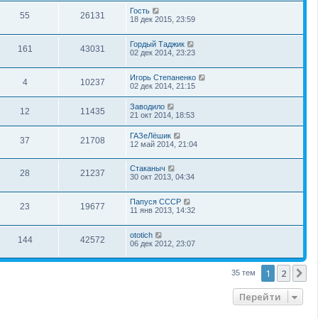
Гость
55
26131
18 дек 2015, 23:59
Гордый Таджик
161
43031
02 дек 2014, 23:23
Игорь Степаненко
4
10237
02 дек 2014, 21:15
Заводило
12
11435
21 окт 2014, 18:53
ГАЗеЛёшик
37
21708
12 май 2014, 21:04
Стаканыч
28
21237
30 окт 2013, 04:34
Папуся СССР
23
19677
11 янв 2013, 14:32
ototich
144
42572
06 дек 2012, 23:07
1
2
С
35 тем
Перейти