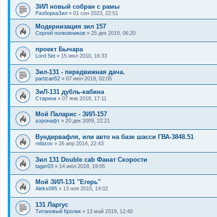
ЗИЛ новый собран с рамы
РазборкаЗил
»
01 сен 2023, 22:51
Модернизация зил 157
Сергей полковников
»
25 дек 2019, 06:20
проект Бычара
Lord Set
»
15 июл 2010, 16:33
Зил-131 - передвижная дача.
partizan52
»
07 июл 2019, 02:05
ЗиЛ-131 дубль-кабина
Старина
»
07 янв 2018, 17:11
Мой Паларис - ЗИЛ-157
аэронафт
»
20 дек 2009, 22:21
Вундервафля, или авто на базе шасси ГВА-3848.51
rebizov
»
26 апр 2014, 22:43
Зил 131 Double cab Фанат Скорости
tager03
»
14 июл 2018, 19:05
Мой ЗИЛ-131 "Егерь"
Aleks095
»
13 ноя 2015, 14:02
131 Ларгус
Титановый Кролик
»
13 май 2019, 12:40