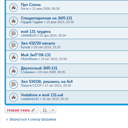
Про Слона
Гость
»
21 июн 2009, 00:39
Спецаппаратная на ЗИЛ-131
Гордый Таджик
»
16 фев 2013, 20:36
мой 131 трудяга
LINNAEUS
»
02 дек 2014, 20:04
Зил 432720 начало
frynzik
»
29 сен 2014, 15:29
Мой ЗиЛ"ОК-131
ГАЗеЛёшик
»
13 окт 2010, 22:06
Двухосный ЗИЛ-131
Стаканыч
»
03 ноя 2008, 06:05
Зил 534330, решаюсь на 4х4
Папуся СССР
»
17 окт 2012, 20:18
Vodafone и мой 131-ый
vodafone131
»
20 авг 2010, 00:16
Новая тема
Вернуться к списку форумов