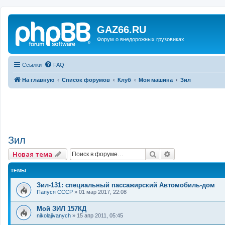
GAZ66.RU
Форум о внедорожных грузовиках
Ссылки
FAQ
На главную
Список форумов
Клуб
Моя машина
Зил
Зил
Поиск
Расширенный 
Новая тема
ТЕМЫ
Зил-131: специальный пассажирский Автомобиль-дом
Папуся СССР
»
01 мар 2017, 22:08
Мой ЗИЛ 157КД
nikolajivanych
»
15 апр 2011, 05:45