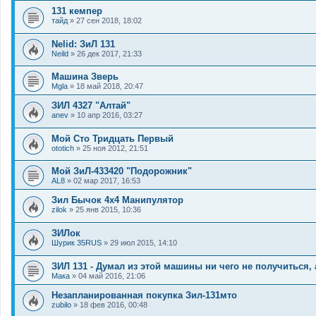
131 кемпер
тайд
»
27 сен 2018, 18:02
Nelid: ЗиЛ 131
Neild
»
26 дек 2017, 21:33
Машина Зверь
Mgla
»
18 май 2018, 20:47
ЗИЛ 4327 "Алтай"
anev
»
10 апр 2016, 03:27
Мой Сто Тридцать Первый
ototich
»
25 ноя 2012, 21:51
Мой ЗиЛ-433420 "Подорожник"
AL8
»
02 мар 2017, 16:53
Зил Бычок 4х4 Манипулятор
zilok
»
25 янв 2015, 10:36
ЗИЛок
Шурик 35RUS
»
29 июл 2015, 14:10
ЗИЛ 131 - Думал из этой машины ни чего не получиться, 
Мака
»
04 май 2016, 21:06
Незапланированная покупка Зил-131мто
zubilo
»
18 фев 2016, 00:48