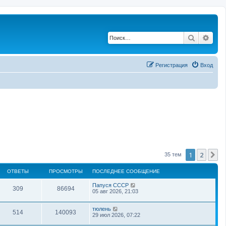
Поиск
Рас
Регистрация
Вход
1
2
С
35 тем
ОТВЕТЫ
ПРОСМОТРЫ
ПОСЛЕДНЕЕ СООБЩЕНИЕ
Папуся СССР
309
86694
05 авг 2026, 21:03
тюлень
514
140093
29 июл 2026, 07:22