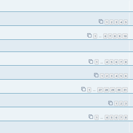
1
2
3
4
5
1
6
7
8
9
10
…
1
4
5
6
7
8
…
1
2
3
4
5
6
1
27
28
29
30
31
…
1
2
3
1
4
5
6
7
8
…