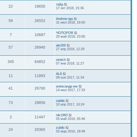
тайд
22
19650
17 окт 2018, 15:36
Andrew-iga
59
26552
31 июл 2018, 19:00
ЧОПОРОВ
7
10687
20 май 2018, 23:00
als200
57
26940
27 апр 2018, 12:29
ototich
345
64852
07 янв 2018, 11:27
AL8
11
11893
09 ноя 2017, 11:34
александр ккк
41
26700
14 июл 2017, 17:33
sablia
73
29856
10 апр 2017, 10:24
nik1983
2
11447
05 май 2016, 05:46
zubilo
24
20365
02 мар 2016, 18:48