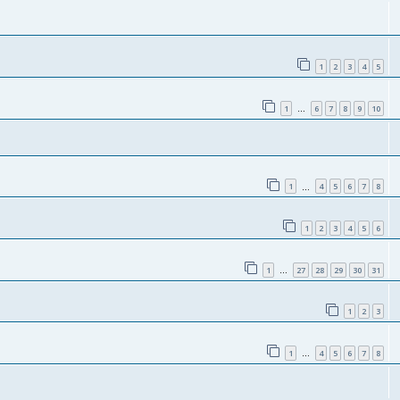
1
2
3
4
5
1
6
7
8
9
10
…
1
4
5
6
7
8
…
1
2
3
4
5
6
1
27
28
29
30
31
…
1
2
3
1
4
5
6
7
8
…