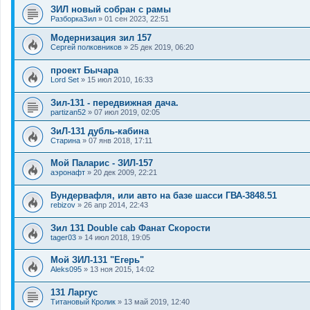
ЗИЛ новый собран с рамы
РазборкаЗил
»
01 сен 2023, 22:51
Модернизация зил 157
Сергей полковников
»
25 дек 2019, 06:20
проект Бычара
Lord Set
»
15 июл 2010, 16:33
Зил-131 - передвижная дача.
partizan52
»
07 июл 2019, 02:05
ЗиЛ-131 дубль-кабина
Старина
»
07 янв 2018, 17:11
Мой Паларис - ЗИЛ-157
аэронафт
»
20 дек 2009, 22:21
Вундервафля, или авто на базе шасси ГВА-3848.51
rebizov
»
26 апр 2014, 22:43
Зил 131 Double cab Фанат Скорости
tager03
»
14 июл 2018, 19:05
Мой ЗИЛ-131 "Егерь"
Aleks095
»
13 ноя 2015, 14:02
131 Ларгус
Титановый Кролик
»
13 май 2019, 12:40