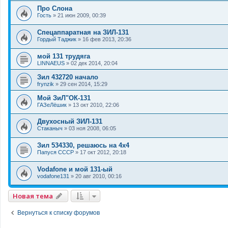
Про Слона
Гость
»
21 июн 2009, 00:39
Спецаппаратная на ЗИЛ-131
Гордый Таджик
»
16 фев 2013, 20:36
мой 131 трудяга
LINNAEUS
»
02 дек 2014, 20:04
Зил 432720 начало
frynzik
»
29 сен 2014, 15:29
Мой ЗиЛ"ОК-131
ГАЗеЛёшик
»
13 окт 2010, 22:06
Двухосный ЗИЛ-131
Стаканыч
»
03 ноя 2008, 06:05
Зил 534330, решаюсь на 4х4
Папуся СССР
»
17 окт 2012, 20:18
Vodafone и мой 131-ый
vodafone131
»
20 авг 2010, 00:16
Новая тема
Вернуться к списку форумов