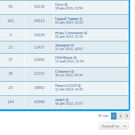
Гость
55
26116
18 дек 2015, 23:59
Гордый Таджик
161
43013
02 дек 2014, 23:23
Игорь Степаненко
4
10229
02 дек 2014, 21:15
Заводило
12
11427
21 окт 2014, 18:53
ГАЗеЛёшик
37
21692
12 май 2014, 21:04
Стаканыч
28
21222
30 окт 2013, 04:34
Папуся СССР
23
19662
11 янв 2013, 14:32
ototich
144
42556
06 дек 2012, 23:07
1
2
С
35 тем
Перейти