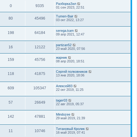
РазборкаЗил
0
9335
01 сен 2023, 22:51
Tumen-Bair
80
45496
03 окт 2022, 13:27
serega.kam
198
64184
09 апр 2021, 12:47
partizan52
16
12122
23 май 2020, 07:56
жарник
159
45756
08 апр 2020, 18:51
Сергей полковников
118
41875
13 янв 2020, 18:06
Алексей83
609
105347
22 окт 2019, 11:25
tager03
57
26649
22 авг 2019, 05:37
Mindozee
142
47881
29 май 2019, 21:39
Титановый Кролик
11
10746
16 май 2019, 07:41