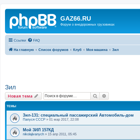
GAZ66.RU
Форум о внедорожных грузовиках
Ссылки
FAQ
На главную
Список форумов
Клуб
Моя машина
Зил
Зил
Поиск
Расширенный 
Новая тема
ТЕМЫ
Зил-131: специальный пассажирский Автомобиль-дом
Папуся СССР
»
01 мар 2017, 22:08
Мой ЗИЛ 157КД
nikolajivanych
»
15 апр 2011, 05:45