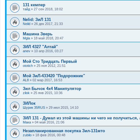
131 кемпер
тайд
»
27 сен 2018, 18:02
Nelid: ЗиЛ 131
Neild
»
26 дек 2017, 21:33
Машина Зверь
Mgla
»
18 май 2018, 20:47
ЗИЛ 4327 "Алтай"
anev
»
10 апр 2016, 03:27
Мой Сто Тридцать Первый
ototich
»
25 ноя 2012, 21:51
Мой ЗиЛ-433420 "Подорожник"
AL8
»
02 мар 2017, 16:53
Зил Бычок 4х4 Манипулятор
zilok
»
25 янв 2015, 10:36
ЗИЛок
Шурик 35RUS
»
29 июл 2015, 14:10
ЗИЛ 131 - Думал из этой машины ни чего не получиться, 
Мака
»
04 май 2016, 21:06
Незапланированная покупка Зил-131мто
zubilo
»
18 фев 2016, 00:48