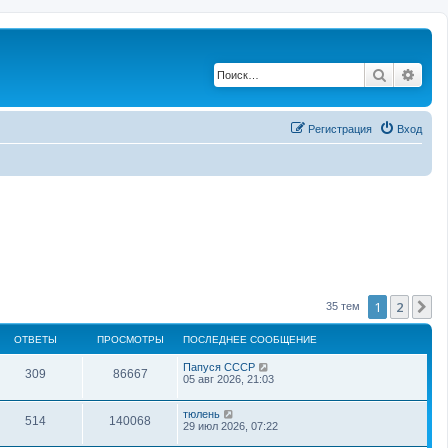
Поиск
Рас
Регистрация
Вход
1
2
С
35 тем
ОТВЕТЫ
ПРОСМОТРЫ
ПОСЛЕДНЕЕ СООБЩЕНИЕ
Папуся СССР
309
86667
05 авг 2026, 21:03
тюлень
514
140068
29 июл 2026, 07:22