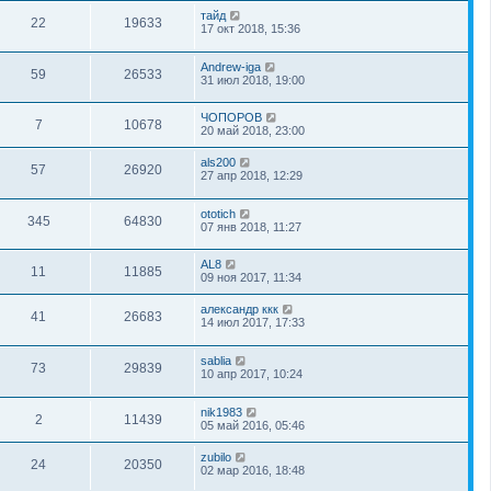
тайд
22
19633
17 окт 2018, 15:36
Andrew-iga
59
26533
31 июл 2018, 19:00
ЧОПОРОВ
7
10678
20 май 2018, 23:00
als200
57
26920
27 апр 2018, 12:29
ototich
345
64830
07 янв 2018, 11:27
AL8
11
11885
09 ноя 2017, 11:34
александр ккк
41
26683
14 июл 2017, 17:33
sablia
73
29839
10 апр 2017, 10:24
nik1983
2
11439
05 май 2016, 05:46
zubilo
24
20350
02 мар 2016, 18:48