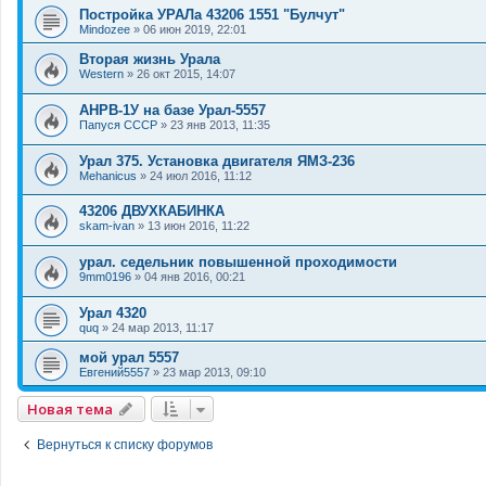
Постройка УРАЛа 43206 1551 "Булчут"
Mindozee
»
06 июн 2019, 22:01
Вторая жизнь Урала
Western
»
26 окт 2015, 14:07
АНРВ-1У на базе Урал-5557
Папуся СССР
»
23 янв 2013, 11:35
Урал 375. Установка двигателя ЯМЗ-236
Mehanicus
»
24 июл 2016, 11:12
43206 ДВУХКАБИНКА
skam-ivan
»
13 июн 2016, 11:22
урал. седельник повышенной проходимости
9mm0196
»
04 янв 2016, 00:21
Урал 4320
quq
»
24 мар 2013, 11:17
мой урал 5557
Евгений5557
»
23 мар 2013, 09:10
Новая тема
Вернуться к списку форумов