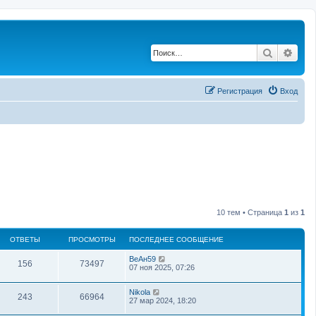
Поиск
Рас
Регистрация
Вход
10 тем • Страница
1
из
1
ОТВЕТЫ
ПРОСМОТРЫ
ПОСЛЕДНЕЕ СООБЩЕНИЕ
ВеАн59
156
73497
07 ноя 2025, 07:26
Nikola
243
66964
27 мар 2024, 18:20