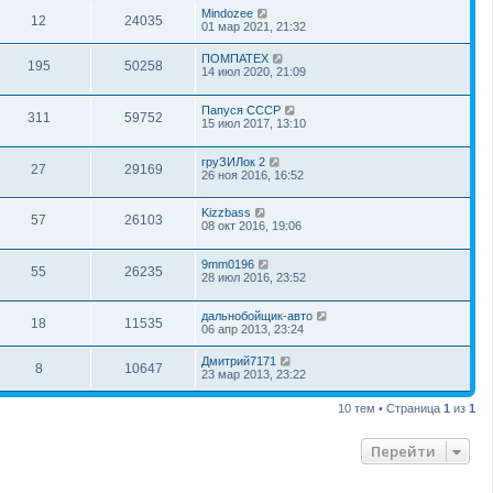
Mindozee
12
24035
01 мар 2021, 21:32
ПОМПАТЕХ
195
50258
14 июл 2020, 21:09
Папуся СССР
311
59752
15 июл 2017, 13:10
груЗИЛок 2
27
29169
26 ноя 2016, 16:52
Kizzbass
57
26103
08 окт 2016, 19:06
9mm0196
55
26235
28 июл 2016, 23:52
дальнобойщик-авто
18
11535
06 апр 2013, 23:24
Дмитрий7171
8
10647
23 мар 2013, 23:22
10 тем • Страница
1
из
1
Перейти