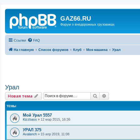
GAZ66.RU
Форум о внедорожных грузовиках
Ссылки
FAQ
На главную
Список форумов
Клуб
Моя машина
Урал
Урал
Поиск
Расширенный 
Новая тема
ТЕМЫ
Мой Урал 5557
Kizzbass
»
12 мар 2015, 16:36
УРАЛ 375
Avalanch
»
15 апр 2019, 11:08