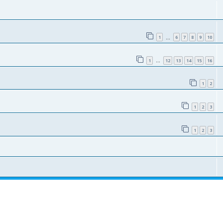
1
6
7
8
9
10
…
1
12
13
14
15
16
…
1
2
1
2
3
1
2
3