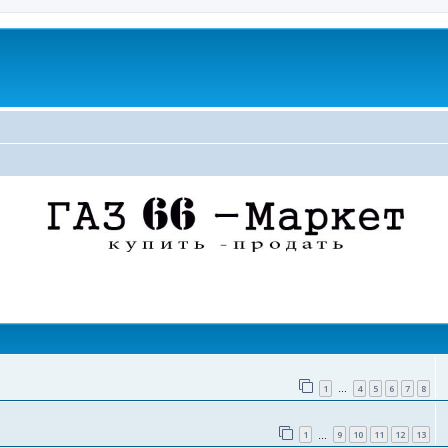
поиск
1
4
5
6
7
8
…
1
9
10
11
12
13
…