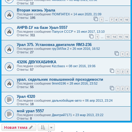
Ответы:
12
Вторая жизнь Урала
Последнее сообщение
ПОМПАТЕХ
«
14 июл 2020, 21:09
Ответы:
195
1
7
8
9
10
…
АНРВ-1У на базе Урал-5557
Последнее сообщение
Папуся СССР
«
15 июл 2017, 13:10
Ответы:
311
1
13
14
15
16
…
Урал 375. Установка двигателя ЯМЗ-236
Последнее сообщение
груЗИЛок 2
«
26 ноя 2016, 16:52
Ответы:
27
1
2
43206 ДВУХКАБИНКА
Последнее сообщение
Kizzbass
«
08 окт 2016, 19:06
Ответы:
57
1
2
3
урал. седельник повышенной проходимости
Последнее сообщение
9mm0196
«
28 июл 2016, 23:52
Ответы:
55
1
2
3
Урал 4320
Последнее сообщение
дальнобойщик-авто
«
06 апр 2013, 23:24
Ответы:
18
мой урал 5557
Последнее сообщение
Дмитрий7171
«
23 мар 2013, 23:22
Ответы:
8
Новая тема