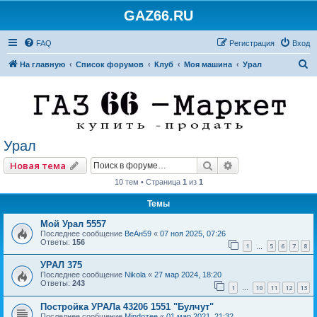
GAZ66.RU
FAQ
Регистрация
Вход
П
На главную
Список форумов
Клуб
Моя машина
Урал
о
и
с
к
Урал
Поиск
Расширенный по
Новая тема
10 тем • Страница
1
из
1
Темы
Мой Урал 5557
Последнее сообщение
ВеАн59
«
07 ноя 2025, 07:26
Ответы:
156
1
5
6
7
8
…
УРАЛ 375
Последнее сообщение
Nikola
«
27 мар 2024, 18:20
Ответы:
243
1
10
11
12
13
…
Постройка УРАЛа 43206 1551 "Булчут"
Последнее сообщение
Mindozee
«
01 мар 2021, 21:32