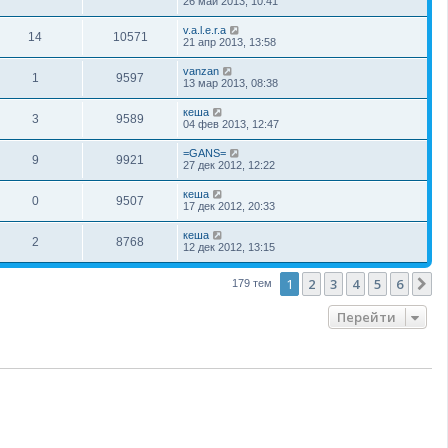
26 май 2013, 10:41
v.a.l.e.r.a
14
10571
21 апр 2013, 13:58
vanzan
1
9597
13 мар 2013, 08:38
кеша
3
9589
04 фев 2013, 12:47
=GANS=
9
9921
27 дек 2012, 12:22
кеша
0
9507
17 дек 2012, 20:33
кеша
2
8768
12 дек 2012, 13:15
1
2
3
4
5
6
С
179 тем
Перейти