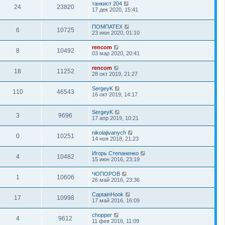
танкист 204
24
23820
17 дек 2020, 15:41
ПОМПАТЕХ
6
10725
23 июн 2020, 01:10
rencom
8
10492
03 мар 2020, 20:41
rencom
18
11252
28 окт 2019, 21:27
SergeyK
110
46543
16 окт 2019, 14:17
SergeyK
3
9696
17 апр 2019, 10:21
nikolajivanych
0
10251
14 ноя 2018, 21:23
Игорь Степаненко
4
10482
15 июн 2016, 23:19
ЧОПОРОВ
1
10606
26 май 2016, 23:36
CaptainHook
17
10998
17 май 2016, 16:09
chopper
4
9612
11 фев 2016, 11:09