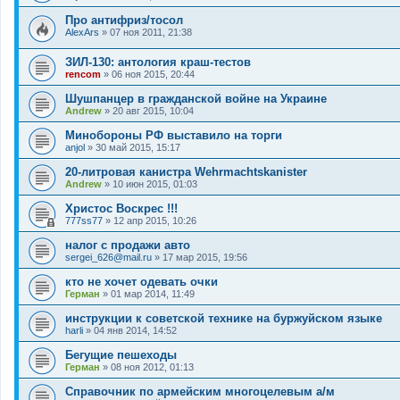
Про антифриз/тосол
AlexArs
»
07 ноя 2011, 21:38
ЗИЛ-130: антология краш-тестов
rencom
»
06 ноя 2015, 20:44
Шушпанцер в гражданской войне на Украине
Andrew
»
20 авг 2015, 10:04
Минобороны РФ выставило на торги
anjol
»
30 май 2015, 15:17
20-литровая канистра Wehrmachtskanister
Andrew
»
10 июн 2015, 01:03
Христос Воскрес !!!
777ss77
»
12 апр 2015, 10:26
налог с продажи авто
sergei_626@mail.ru
»
17 мар 2015, 19:56
кто не хочет одевать очки
Герман
»
01 мар 2014, 11:49
инструкции к советской технике на буржуйском языке
harli
»
04 янв 2014, 14:52
Бегущие пешеходы
Герман
»
08 ноя 2012, 01:13
Справочник по армейским многоцелевым а/м