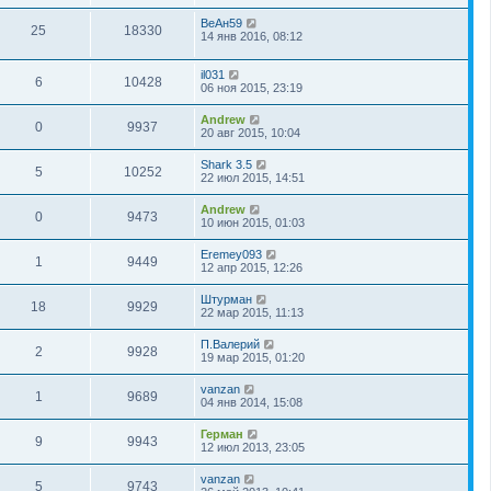
ВеАн59
25
18330
14 янв 2016, 08:12
il031
6
10428
06 ноя 2015, 23:19
Andrew
0
9937
20 авг 2015, 10:04
Shark 3.5
5
10252
22 июл 2015, 14:51
Andrew
0
9473
10 июн 2015, 01:03
Eremey093
1
9449
12 апр 2015, 12:26
Штурман
18
9929
22 мар 2015, 11:13
П.Валерий
2
9928
19 мар 2015, 01:20
vanzan
1
9689
04 янв 2014, 15:08
Герман
9
9943
12 июл 2013, 23:05
vanzan
5
9743