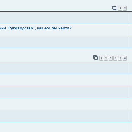
1
2
ки. Руководство", как его бы найти?
1
2
3
4
5
6