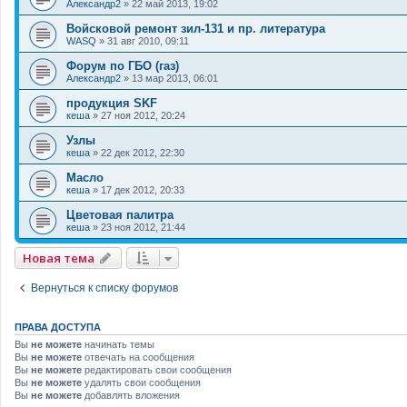
Александр2
»
22 май 2013, 19:02
Войсковой ремонт зил-131 и пр. литература
WASQ
»
31 авг 2010, 09:11
Форум по ГБО (газ)
Александр2
»
13 мар 2013, 06:01
продукция SKF
кеша
»
27 ноя 2012, 20:24
Узлы
кеша
»
22 дек 2012, 22:30
Масло
кеша
»
17 дек 2012, 20:33
Цветовая палитра
кеша
»
23 ноя 2012, 21:44
Новая тема
Вернуться к списку форумов
ПРАВА ДОСТУПА
Вы
не можете
начинать темы
Вы
не можете
отвечать на сообщения
Вы
не можете
редактировать свои сообщения
Вы
не можете
удалять свои сообщения
Вы
не можете
добавлять вложения