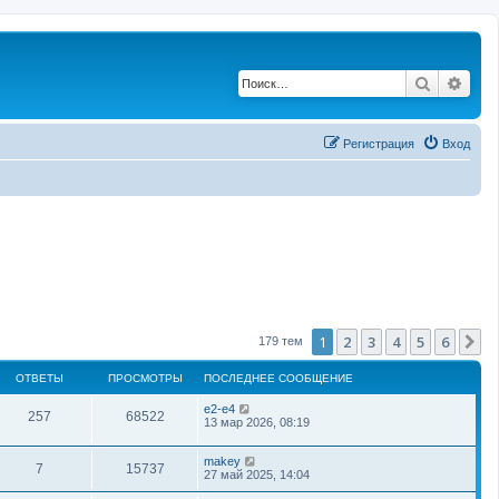
Поиск
Рас
Регистрация
Вход
1
2
3
4
5
6
С
179 тем
ОТВЕТЫ
ПРОСМОТРЫ
ПОСЛЕДНЕЕ СООБЩЕНИЕ
e2-e4
257
68522
13 мар 2026, 08:19
makey
7
15737
27 май 2025, 14:04