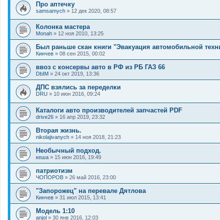
Про аптечку
samsamych
»
12 дек 2020, 08:57
Колонка мастера
Monah
»
12 ноя 2010, 13:25
Был раньше скан книги "Эвакуация автомобильной техни
Кинчев
»
08 сен 2015, 00:02
ввоз с консервы авто в РФ из РБ ГАЗ 66
DbIM
»
24 окт 2019, 13:36
ДПС взялись за переделки
DRU
»
10 июн 2016, 09:24
Каталоги авто производителей запчастей PDF
drive26
»
16 апр 2019, 23:32
Вторая жизнь.
nikolajivanych
»
14 ноя 2018, 21:23
Необычный подход.
кеша
»
15 июн 2016, 19:49
патриотизм
ЧОПОРОВ
»
26 май 2016, 23:00
"Запорожец" на перевале Дятлова
Кинчев
»
31 июл 2015, 13:41
Модель 1:10
anjol
»
30 янв 2016, 12:03