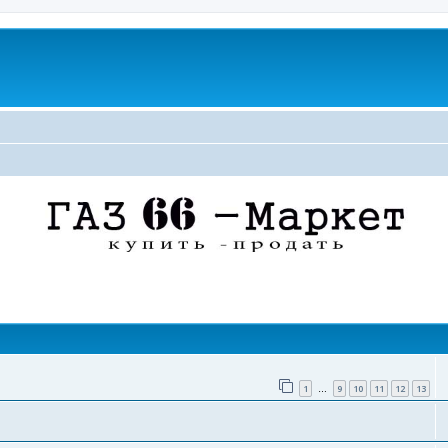
поиск
1
9
10
11
12
13
…