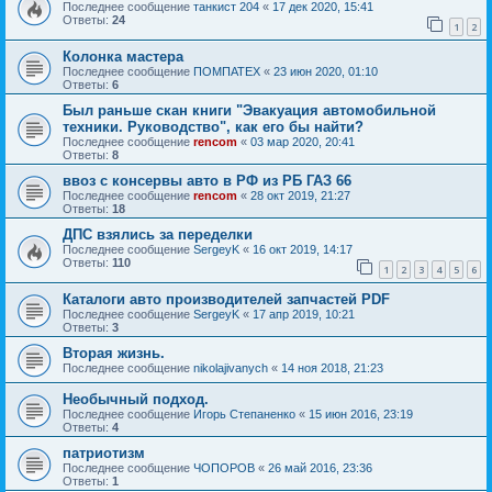
Последнее сообщение
танкист 204
«
17 дек 2020, 15:41
Ответы:
24
1
2
Колонка мастера
Последнее сообщение
ПОМПАТЕХ
«
23 июн 2020, 01:10
Ответы:
6
Был раньше скан книги "Эвакуация автомобильной
техники. Руководство", как его бы найти?
Последнее сообщение
rencom
«
03 мар 2020, 20:41
Ответы:
8
ввоз с консервы авто в РФ из РБ ГАЗ 66
Последнее сообщение
rencom
«
28 окт 2019, 21:27
Ответы:
18
ДПС взялись за переделки
Последнее сообщение
SergeyK
«
16 окт 2019, 14:17
Ответы:
110
1
2
3
4
5
6
Каталоги авто производителей запчастей PDF
Последнее сообщение
SergeyK
«
17 апр 2019, 10:21
Ответы:
3
Вторая жизнь.
Последнее сообщение
nikolajivanych
«
14 ноя 2018, 21:23
Необычный подход.
Последнее сообщение
Игорь Степаненко
«
15 июн 2016, 23:19
Ответы:
4
патриотизм
Последнее сообщение
ЧОПОРОВ
«
26 май 2016, 23:36
Ответы:
1