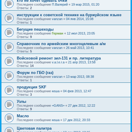
кто не хочет одевать очки
Последнее сообщение
П.Валерий
«
19 мар 2015, 01:20
Ответы:
2
инструкции к советской технике на буржуйском языке
Последнее сообщение
vanzan
«
04 янв 2014, 15:08
Ответы:
1
Бегущие пешеходы
Последнее сообщение
Герман
«
12 июл 2013, 23:05
Ответы:
9
Справочник по армейским многоцелевым а/м
Последнее сообщение
vanzan
«
26 май 2013, 10:41
Ответы:
5
Войсковой ремонт зил-131 и пр. литература
Последнее сообщение
v.a.l.e.r.a
«
21 апр 2013, 13:58
Ответы:
14
Форум по ГБО (газ)
Последнее сообщение
vanzan
«
13 мар 2013, 08:38
Ответы:
1
продукция SKF
Последнее сообщение
кеша
«
04 фев 2013, 12:47
Ответы:
3
Узлы
Последнее сообщение
=GANS=
«
27 дек 2012, 12:22
Ответы:
9
Масло
Последнее сообщение
кеша
«
17 дек 2012, 20:33
Цветовая палитра