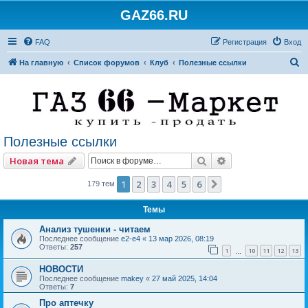
GAZ66.RU
FAQ
Регистрация
Вход
П
На главную
Список форумов
Клуб
Полезные ссылки
о
и
с
к
Полезные ссылки
Поиск
Расширенный по
Новая тема
1
2
3
4
5
6
След.
179 тем
Темы
Анализ тушенки - читаем
Последнее сообщение
e2-e4
«
13 мар 2026, 08:19
Ответы:
257
1
10
11
12
13
…
НОВОСТИ
Последнее сообщение
makey
«
27 май 2025, 14:04
Ответы:
7
Про аптечку