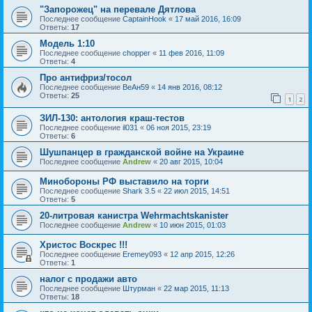
"Запорожец" на перевале Дятлова
Последнее сообщение
CaptainHook
«
17 май 2016, 16:09
Ответы:
17
Модель 1:10
Последнее сообщение
chopper
«
11 фев 2016, 11:09
Ответы:
4
Про антифриз/тосол
Последнее сообщение
ВеАн59
«
14 янв 2016, 08:12
Ответы:
25
1
2
ЗИЛ-130: антология краш-тестов
Последнее сообщение
il031
«
06 ноя 2015, 23:19
Ответы:
6
Шушпанцер в гражданской войне на Украине
Последнее сообщение
Andrew
«
20 авг 2015, 10:04
Минобороны РФ выставило на торги
Последнее сообщение
Shark 3.5
«
22 июл 2015, 14:51
Ответы:
5
20-литровая канистра Wehrmachtskanister
Последнее сообщение
Andrew
«
10 июн 2015, 01:03
Христос Воскрес !!!
Последнее сообщение
Eremey093
«
12 апр 2015, 12:26
Ответы:
1
налог с продажи авто
Последнее сообщение
Штурман
«
22 мар 2015, 11:13
Ответы:
18