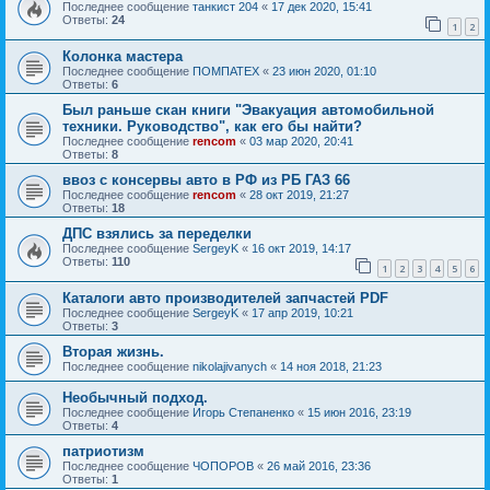
Последнее сообщение
танкист 204
«
17 дек 2020, 15:41
Ответы:
24
1
2
Колонка мастера
Последнее сообщение
ПОМПАТЕХ
«
23 июн 2020, 01:10
Ответы:
6
Был раньше скан книги "Эвакуация автомобильной
техники. Руководство", как его бы найти?
Последнее сообщение
rencom
«
03 мар 2020, 20:41
Ответы:
8
ввоз с консервы авто в РФ из РБ ГАЗ 66
Последнее сообщение
rencom
«
28 окт 2019, 21:27
Ответы:
18
ДПС взялись за переделки
Последнее сообщение
SergeyK
«
16 окт 2019, 14:17
Ответы:
110
1
2
3
4
5
6
Каталоги авто производителей запчастей PDF
Последнее сообщение
SergeyK
«
17 апр 2019, 10:21
Ответы:
3
Вторая жизнь.
Последнее сообщение
nikolajivanych
«
14 ноя 2018, 21:23
Необычный подход.
Последнее сообщение
Игорь Степаненко
«
15 июн 2016, 23:19
Ответы:
4
патриотизм
Последнее сообщение
ЧОПОРОВ
«
26 май 2016, 23:36
Ответы:
1