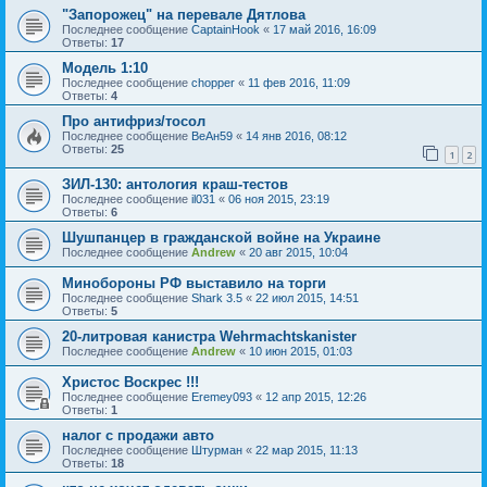
"Запорожец" на перевале Дятлова
Последнее сообщение
CaptainHook
«
17 май 2016, 16:09
Ответы:
17
Модель 1:10
Последнее сообщение
chopper
«
11 фев 2016, 11:09
Ответы:
4
Про антифриз/тосол
Последнее сообщение
ВеАн59
«
14 янв 2016, 08:12
Ответы:
25
1
2
ЗИЛ-130: антология краш-тестов
Последнее сообщение
il031
«
06 ноя 2015, 23:19
Ответы:
6
Шушпанцер в гражданской войне на Украине
Последнее сообщение
Andrew
«
20 авг 2015, 10:04
Минобороны РФ выставило на торги
Последнее сообщение
Shark 3.5
«
22 июл 2015, 14:51
Ответы:
5
20-литровая канистра Wehrmachtskanister
Последнее сообщение
Andrew
«
10 июн 2015, 01:03
Христос Воскрес !!!
Последнее сообщение
Eremey093
«
12 апр 2015, 12:26
Ответы:
1
налог с продажи авто
Последнее сообщение
Штурман
«
22 мар 2015, 11:13
Ответы:
18