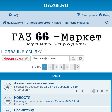
GAZ66.RU
FAQ
Регистрация
Вход
П
На главную
Список форумов
Клуб
Полезные ссылки
о
и
с
к
Полезные ссылки
Поиск
Расширенный по
Новая тема
1
2
3
4
5
6
След.
179 тем
Темы
Анализ тушенки - читаем
Последнее сообщение
e2-e4
«
13 мар 2026, 08:19
Ответы:
257
1
10
11
12
13
…
НОВОСТИ
Последнее сообщение
makey
«
27 май 2025, 14:04
Ответы:
7
Про аптечку