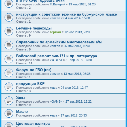
кто не хочет одевать очки
Последнее сообщение
П.Валерий
«
19 мар 2015, 01:20
Ответы:
2
инструкции к советской технике на буржуйском языке
Последнее сообщение
vanzan
«
04 янв 2014, 15:08
Ответы:
1
Бегущие пешеходы
Последнее сообщение
Герман
«
12 июл 2013, 23:05
Ответы:
9
Справочник по армейским многоцелевым а/м
Последнее сообщение
vanzan
«
26 май 2013, 10:41
Ответы:
5
Войсковой ремонт зил-131 и пр. литература
Последнее сообщение
v.a.l.e.r.a
«
21 апр 2013, 13:58
Ответы:
14
Форум по ГБО (газ)
Последнее сообщение
vanzan
«
13 мар 2013, 08:38
Ответы:
1
продукция SKF
Последнее сообщение
кеша
«
04 фев 2013, 12:47
Ответы:
3
Узлы
Последнее сообщение
=GANS=
«
27 дек 2012, 12:22
Ответы:
9
Масло
Последнее сообщение
кеша
«
17 дек 2012, 20:33
Цветовая палитра