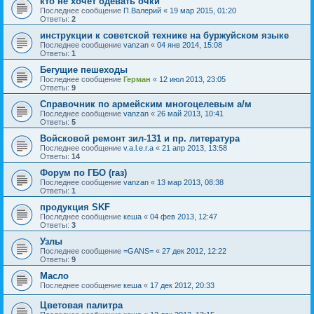
кто не хочет одевать очки
Последнее сообщение
П.Валерий
«
19 мар 2015, 01:20
Ответы:
2
инструкции к советской технике на буржуйском языке
Последнее сообщение
vanzan
«
04 янв 2014, 15:08
Ответы:
1
Бегущие пешеходы
Последнее сообщение
Герман
«
12 июл 2013, 23:05
Ответы:
9
Справочник по армейским многоцелевым а/м
Последнее сообщение
vanzan
«
26 май 2013, 10:41
Ответы:
5
Войсковой ремонт зил-131 и пр. литература
Последнее сообщение
v.a.l.e.r.a
«
21 апр 2013, 13:58
Ответы:
14
Форум по ГБО (газ)
Последнее сообщение
vanzan
«
13 мар 2013, 08:38
Ответы:
1
продукция SKF
Последнее сообщение
кеша
«
04 фев 2013, 12:47
Ответы:
3
Узлы
Последнее сообщение
=GANS=
«
27 дек 2012, 12:22
Ответы:
9
Масло
Последнее сообщение
кеша
«
17 дек 2012, 20:33
Цветовая палитра