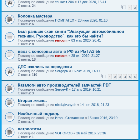
Последнее сообщение
танкист 204
«
17 дек 2020, 15:41
Ответы:
24
1
2
Колонка мастера
Последнее сообщение
ПОМПАТЕХ
«
23 июн 2020, 01:10
Ответы:
6
Был раньше скан книги "Эвакуация автомобильной
техники. Руководство", как его бы найти?
Последнее сообщение
rencom
«
03 мар 2020, 20:41
Ответы:
8
ввоз с консервы авто в РФ из РБ ГАЗ 66
Последнее сообщение
rencom
«
28 окт 2019, 21:27
Ответы:
18
ДПС взялись за переделки
Последнее сообщение
SergeyK
«
16 окт 2019, 14:17
Ответы:
110
1
2
3
4
5
6
Каталоги авто производителей запчастей PDF
Последнее сообщение
SergeyK
«
17 апр 2019, 10:21
Ответы:
3
Вторая жизнь.
Последнее сообщение
nikolajivanych
«
14 ноя 2018, 21:23
Необычный подход.
Последнее сообщение
Игорь Степаненко
«
15 июн 2016, 23:19
Ответы:
4
патриотизм
Последнее сообщение
ЧОПОРОВ
«
26 май 2016, 23:36
Ответы:
1