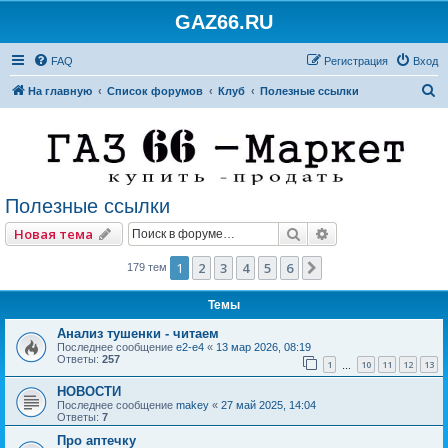
GAZ66.RU
FAQ
Регистрация
Вход
П
На главную
Список форумов
Клуб
Полезные ссылки
о
и
с
к
Полезные ссылки
Поиск
Расширенный по
Новая тема
1
2
3
4
5
6
След.
179 тем
Темы
Анализ тушенки - читаем
Последнее сообщение
e2-e4
«
13 мар 2026, 08:19
Ответы:
257
1
10
11
12
13
…
НОВОСТИ
Последнее сообщение
makey
«
27 май 2025, 14:04
Ответы:
7
Про аптечку