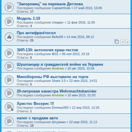
"Запорожец" на перевале Дятлова
Последнее сообщение
CaptainHook
«
17 май 2016, 16:09
Ответы:
17
Модель 1:10
Последнее сообщение
chopper
«
11 фев 2016, 11:09
Ответы:
4
Про антифриз/тосол
Последнее сообщение
ВеАн59
«
14 янв 2016, 08:12
Ответы:
25
1
2
ЗИЛ-130: антология краш-тестов
Последнее сообщение
il031
«
06 ноя 2015, 23:19
Ответы:
6
Шушпанцер в гражданской войне на Украине
Последнее сообщение
Andrew
«
20 авг 2015, 10:04
Минобороны РФ выставило на торги
Последнее сообщение
Shark 3.5
«
22 июл 2015, 14:51
Ответы:
5
20-литровая канистра Wehrmachtskanister
Последнее сообщение
Andrew
«
10 июн 2015, 01:03
Христос Воскрес !!!
Последнее сообщение
Eremey093
«
12 апр 2015, 12:26
Ответы:
1
налог с продажи авто
Последнее сообщение
Штурман
«
22 мар 2015, 11:13
Ответы:
18