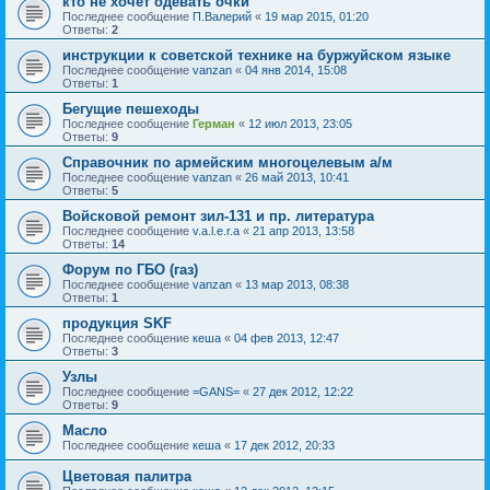
кто не хочет одевать очки
Последнее сообщение
П.Валерий
«
19 мар 2015, 01:20
Ответы:
2
инструкции к советской технике на буржуйском языке
Последнее сообщение
vanzan
«
04 янв 2014, 15:08
Ответы:
1
Бегущие пешеходы
Последнее сообщение
Герман
«
12 июл 2013, 23:05
Ответы:
9
Справочник по армейским многоцелевым а/м
Последнее сообщение
vanzan
«
26 май 2013, 10:41
Ответы:
5
Войсковой ремонт зил-131 и пр. литература
Последнее сообщение
v.a.l.e.r.a
«
21 апр 2013, 13:58
Ответы:
14
Форум по ГБО (газ)
Последнее сообщение
vanzan
«
13 мар 2013, 08:38
Ответы:
1
продукция SKF
Последнее сообщение
кеша
«
04 фев 2013, 12:47
Ответы:
3
Узлы
Последнее сообщение
=GANS=
«
27 дек 2012, 12:22
Ответы:
9
Масло
Последнее сообщение
кеша
«
17 дек 2012, 20:33
Цветовая палитра