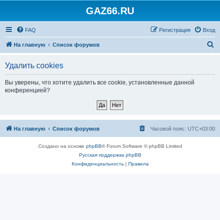
GAZ66.RU
FAQ
Регистрация
Вход
П
На главную
Список форумов
о
Удалить cookies
и
с
Вы уверены, что хотите удалить все cookie, установленные данной
конференцией?
к
На главную
Список форумов
Часовой пояс:
UTC+03:00
Создано на основе
phpBB
® Forum Software © phpBB Limited
Русская поддержка phpBB
Конфиденциальность
|
Правила