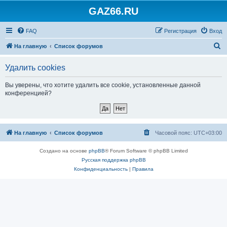
GAZ66.RU
FAQ
Регистрация
Вход
П
На главную
Список форумов
о
Удалить cookies
и
с
Вы уверены, что хотите удалить все cookie, установленные данной
конференцией?
к
На главную
Список форумов
Часовой пояс:
UTC+03:00
Создано на основе
phpBB
® Forum Software © phpBB Limited
Русская поддержка phpBB
Конфиденциальность
|
Правила