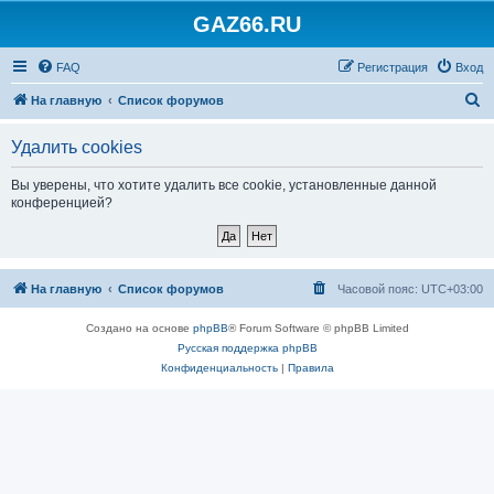
GAZ66.RU
FAQ
Регистрация
Вход
П
На главную
Список форумов
о
Удалить cookies
и
с
Вы уверены, что хотите удалить все cookie, установленные данной
конференцией?
к
На главную
Список форумов
Часовой пояс:
UTC+03:00
Создано на основе
phpBB
® Forum Software © phpBB Limited
Русская поддержка phpBB
Конфиденциальность
|
Правила