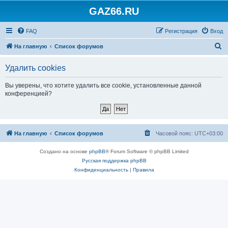
GAZ66.RU
FAQ
Регистрация
Вход
П
На главную
Список форумов
о
Удалить cookies
и
с
Вы уверены, что хотите удалить все cookie, установленные данной
конференцией?
к
На главную
Список форумов
Часовой пояс:
UTC+03:00
Создано на основе
phpBB
® Forum Software © phpBB Limited
Русская поддержка phpBB
Конфиденциальность
|
Правила