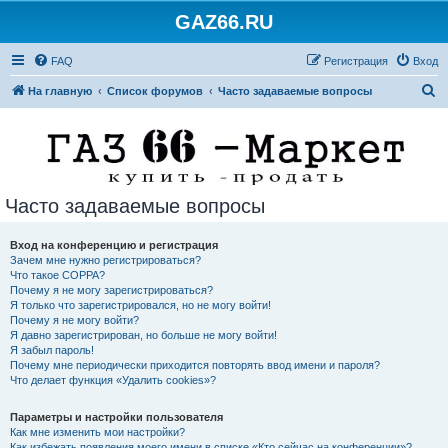
GAZ66.RU
FAQ
Регистрация
Вход
П
На главную
Список форумов
Часто задаваемые вопросы
о
и
с
к
Часто задаваемые вопросы
Вход на конференцию и регистрация
Зачем мне нужно регистрироваться?
Что такое COPPA?
Почему я не могу зарегистрироваться?
Я только что зарегистрировался, но не могу войти!
Почему я не могу войти?
Я давно зарегистрирован, но больше не могу войти!
Я забыл пароль!
Почему мне периодически приходится повторять ввод имени и пароля?
Что делает функция «Удалить cookies»?
Параметры и настройки пользователя
Как мне изменить мои настройки?
Как избежать появления моего имени в списке «Кто сейчас на конференции»?