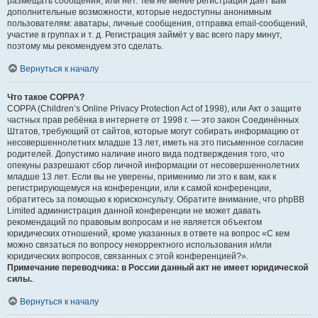
размещать сообщения, или нет. Тем не менее регистрация даёт вам
дополнительные возможности, которые недоступны анонимным
пользователям: аватары, личные сообщения, отправка email-сообщений,
участие в группах и т. д. Регистрация займёт у вас всего пару минут,
поэтому мы рекомендуем это сделать.
Вернуться к началу
Что такое COPPA?
COPPA (Children’s Online Privacy Protection Act of 1998), или Акт о защите
частных прав ребёнка в интернете от 1998 г. — это закон Соединённых
Штатов, требующий от сайтов, которые могут собирать информацию от
несовершеннолетних младше 13 лет, иметь на это письменное согласие
родителей. Допустимо наличие иного вида подтверждения того, что
опекуны разрешают сбор личной информации от несовершеннолетних
младше 13 лет. Если вы не уверены, применимо ли это к вам, как к
регистрирующемуся на конференции, или к самой конференции,
обратитесь за помощью к юрисконсульту. Обратите внимание, что phpBB
Limited администрация данной конференции не может давать
рекомендаций по правовым вопросам и не является объектом
юридических отношений, кроме указанных в ответе на вопрос «С кем
можно связаться по вопросу некорректного использования и/или
юридических вопросов, связанных с этой конференцией?».
Примечание переводчика: в России данный акт не имеет юридической
силы.
.
Вернуться к началу