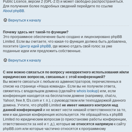
Public Licence, версии 2 (GPL-2.0) и может свободно распространяться.
Для получения более подробных сведений перейдите по ссылке
About phpBB
.
Вернуться к началу
Почему здесь нет такой-то функции?
Это программное обеспечение было создано и лицензировано phpBB
Limited. Если вы считаете, что какая-то функция должна быть добавлена,
посетите
Центр идей phpBB
, где можно отдать свой голос за уже
поданные идеи или предложить собственные.
Вернуться к началу
С кем можно связаться по вопросу некорректного использования и/или
юридических вопросов, связанных с этой конференцией?
Вы можете связаться с любым из администраторов, перечисленных в
списке на странице «Наша команда». Если вы не получили ответа,
свяжитесь с владельцем домена (сделайте
whois lookup
) или, если
конференция находится на бесплатном домене (например, chat.ru,
Yahoo!, free.fr, f2s.com и т. п.), с руководством или техподдержкой данного
домена. Учтите, что phpBB Limited
не имеет никакого контроля над
данной конференцией
и не может нести никакой ответственности за то,
кем и как данная конференция используется. Не обращайтесь к phpBB
Limited по юридическим вопросам (о приостановке работы конференции,
ответственности за неё и т. д.), которые
не относятся напрямую
к сайту
phpBB.com или которые частично относятся к программному